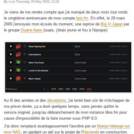
By n on Thursday 29 May 2025, 21:01
Je viens de me rendre compte que j'ai manqué de deux mois tout ronds
le vingtième anniversaire de mon compte
last.fm
. En effet, le 29 mars
2005 j'envoyais mon écoute du moment, une reprise de
Big In Japan
par
le groupe
Guano Apes
(ouais, j'étais jeune et fou à l'époque)
Au fil des années et des
déceptions
, j'ai tenté bien sûr de m'échapper de
ma prison dorée, ça a duré quelques temps, sans jamais quitter le
service originel, jusqu'au débranchement de mon instance libre.fm pour
cause d'impossibilité de la faire tourner sous PHP 8.0.
J'ai donc remplacé avantageusement l'ancêtre par un
Maloja hébergé sur
mon NAS
, en gardant un œil sur le projet de l'
Hacienda
en construction.