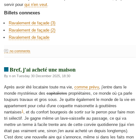
servir pour
qui n'en veut
.
Billets connexes
Ravalement de façade (3)
Ravalement de façade (2)
Ravalement de façade
no comments
Bref, j'ai acheté une maison
By n on Tuesday 30 December 2025, 18:30
Après avoir été locataire toute ma vie,
comme prévu
, j'entre dans le
monde mystérieux des
capitalistes
propriétaires, ce monde où ça parle
toujours travaux et gros sous. Je quitte également le monde de la vie en
appartement pour celui d'une coquette maisonette à gouttières
1
nantaises
, et du confort bourgeois de sortir sur le perron pour faire mon
tri sélectif. Je gagne même un lave-vaisselle au passage, ce qui va
mettre un terme à facile trente ans de cette corvée quotidienne (qui n'en
était pas vraiment une, sinon j'en aurai acheté un depuis longtemps).
C'est donc une nouvelle aire qui s'annonce, même si dans les faits mon