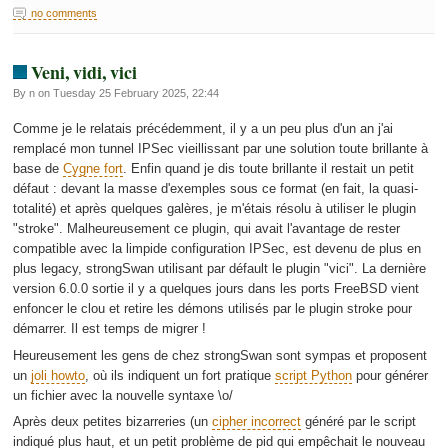
no comments
Veni, vidi, vici
By n on Tuesday 25 February 2025, 22:44
Comme je le relatais précédemment, il y a un peu plus d'un an j'ai
remplacé mon tunnel IPSec vieillissant par une solution toute brillante à
base de
Cygne fort
. Enfin quand je dis toute brillante il restait un petit
défaut : devant la masse d'exemples sous ce format (en fait, la quasi-
totalité) et après quelques galères, je m'étais résolu à utiliser le plugin
"stroke". Malheureusement ce plugin, qui avait l'avantage de rester
compatible avec la limpide configuration IPSec, est devenu de plus en
plus legacy, strongSwan utilisant par défault le plugin "vici". La dernière
version 6.0.0 sortie il y a quelques jours dans les ports FreeBSD vient
enfoncer le clou et retire les démons utilisés par le plugin stroke pour
démarrer. Il est temps de migrer !
Heureusement les gens de chez strongSwan sont sympas et proposent
un
joli howto
, où ils indiquent un fort pratique
script Python
pour générer
un fichier avec la nouvelle syntaxe \o/
Après deux petites bizarreries (un
cipher incorrect
généré par le script
indiqué plus haut, et un petit problème de pid qui empêchait le nouveau