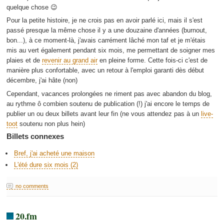
quelque chose 😉
Pour la petite histoire, je ne crois pas en avoir parlé ici, mais il s'est
passé presque la même chose il y a une douzaine d'années (burnout,
bon...), à ce moment-là, j'avais carrément lâché mon taf et je m'étais
mis au vert également pendant six mois, me permettant de soigner mes
plaies et de
revenir au grand air
en pleine forme. Cette fois-ci c'est de
manière plus confortable, avec un retour à l'emploi garanti dès début
décembre, j'ai hâte (non)
Cependant, vacances prolongées ne riment pas avec abandon du blog,
au rythme ô combien soutenu de publication (!) j'ai encore le temps de
publier un ou deux billets avant leur fin (ne vous attendez pas à un
live-
toot
soutenu non plus hein)
Billets connexes
Bref, j'ai acheté une maison
L'été dure six mois (2)
no comments
20.fm