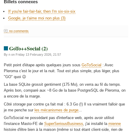
Billets connexes
If you're fair-fair-fair, then I'm six-six-six
Google, je t'aime moi non plus (3)
no comments
GoTo++Social (2)
By n on Friday 13 February 2026, 21:57
Petit point d'étape après quelques jours sous
GoToSocial
: Avec
Pleroma c'est le jour et la nuit. Tout est plus simple, plus léger, plus
"GO" quoi 😉
La base SQLite grossit gentiment (175 Mo), on verra au fil du temps.
Après bon, comparé aux ~8 Go de la base PostgreSQL de Pleroma, on
a encore de la marge.
Côté
storage
par contre ça fait mal : 6.3 Go (!) Il va vraiment falloir que
je me penche sur
les mécanismes de purge
...
GoToSocial ne possédant pas d'interface web, après avoir utilisé
l'instance Masto-FE de
SuperSeriousBusiness
, j'ai installé la
mienne
histoire d'être bien à la maison (même si tout étant client-side, rien de