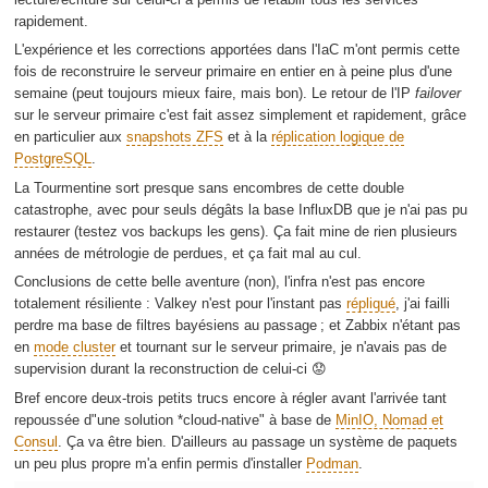
rapidement.
L'expérience et les corrections apportées dans l'IaC m'ont permis cette
fois de reconstruire le serveur primaire en entier en à peine plus d'une
semaine (peut toujours mieux faire, mais bon). Le retour de l'IP
failover
sur le serveur primaire c'est fait assez simplement et rapidement, grâce
en particulier aux
snapshots ZFS
et à la
réplication logique de
PostgreSQL
.
La Tourmentine sort presque sans encombres de cette double
catastrophe, avec pour seuls dégâts la base InfluxDB que je n'ai pas pu
restaurer (testez vos backups les gens). Ça fait mine de rien plusieurs
années de métrologie de perdues, et ça fait mal au cul.
Conclusions de cette belle aventure (non), l'infra n'est pas encore
totalement résiliente : Valkey n'est pour l'instant pas
répliqué
, j'ai failli
perdre ma base de filtres bayésiens au passage ; et Zabbix n'étant pas
en
mode cluster
et tournant sur le serveur primaire, je n'avais pas de
supervision durant la reconstruction de celui-ci 😟
Bref encore deux-trois petits trucs encore à régler avant l'arrivée tant
repoussée d"une solution *cloud-native" à base de
MinIO, Nomad et
Consul
. Ça va être bien. D'ailleurs au passage un système de paquets
un peu plus propre m'a enfin permis d'installer
Podman
.