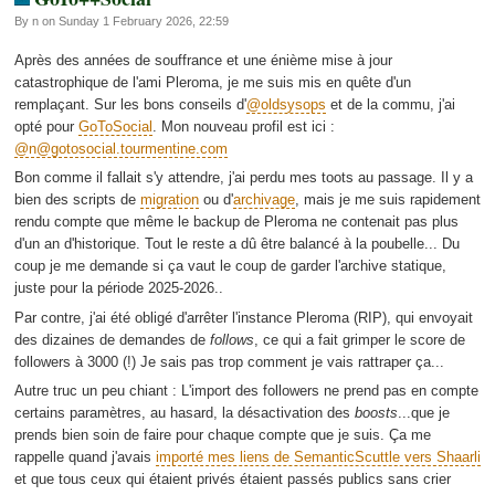
By n on Sunday 1 February 2026, 22:59
Après des années de souffrance et une énième mise à jour
catastrophique de l'ami Pleroma, je me suis mis en quête d'un
remplaçant. Sur les bons conseils d'
@oldsysops
et de la commu, j'ai
opté pour
GoToSocial
. Mon nouveau profil est ici :
@n@gotosocial.tourmentine.com
Bon comme il fallait s'y attendre, j'ai perdu mes toots au passage. Il y a
bien des scripts de
migration
ou d'
archivage
, mais je me suis rapidement
rendu compte que même le backup de Pleroma ne contenait pas plus
d'un an d'historique. Tout le reste a dû être balancé à la poubelle... Du
coup je me demande si ça vaut le coup de garder l'archive statique,
juste pour la période 2025-2026..
Par contre, j'ai été obligé d'arrêter l'instance Pleroma (RIP), qui envoyait
des dizaines de demandes de
follows
, ce qui a fait grimper le score de
followers à 3000 (!) Je sais pas trop comment je vais rattraper ça...
Autre truc un peu chiant : L'import des followers ne prend pas en compte
certains paramètres, au hasard, la désactivation des
boosts
...que je
prends bien soin de faire pour chaque compte que je suis. Ça me
rappelle quand j'avais
importé mes liens de SemanticScuttle vers Shaarli
et que tous ceux qui étaient privés étaient passés publics sans crier