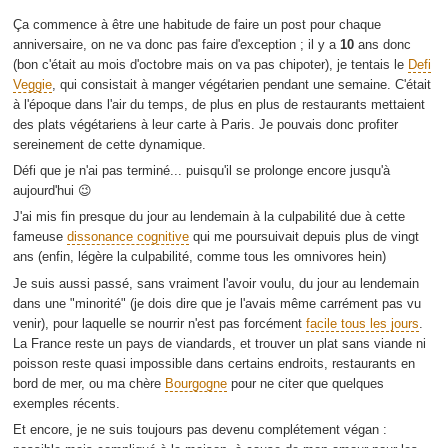
Ça commence à être une habitude de faire un post pour chaque
anniversaire, on ne va donc pas faire d'exception ; il y a
10
ans donc
(bon c'était au mois d'octobre mais on va pas chipoter), je tentais le
Defi
Veggie
, qui consistait à manger végétarien pendant une semaine. C'était
à l'époque dans l'air du temps, de plus en plus de restaurants mettaient
des plats végétariens à leur carte à Paris. Je pouvais donc profiter
sereinement de cette dynamique.
Défi que je n'ai pas terminé... puisqu'il se prolonge encore jusqu'à
aujourd'hui 😉
J'ai mis fin presque du jour au lendemain à la culpabilité due à cette
fameuse
dissonance cognitive
qui me poursuivait depuis plus de vingt
ans (enfin, légère la culpabilité, comme tous les omnivores hein)
Je suis aussi passé, sans vraiment l'avoir voulu, du jour au lendemain
dans une "minorité" (je dois dire que je l'avais même carrément pas vu
venir), pour laquelle se nourrir n'est pas forcément
facile tous les jours
.
La France reste un pays de viandards, et trouver un plat sans viande ni
poisson reste quasi impossible dans certains endroits, restaurants en
bord de mer, ou ma chère
Bourgogne
pour ne citer que quelques
exemples récents.
Et encore, je ne suis toujours pas devenu complétement végan :