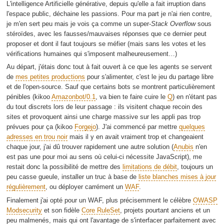
L'intelligence Artificielle générative, depuis qu'elle a fait irruption dans
l'espace public, déchaine les passions. Pour ma part je n'ai rien contre,
je m'en sert peu mais je vois ça comme un super-
Stack Overflow
sous
stéroïdes, avec les fausses/mauvaises réponses que ce dernier peut
proposer et dont il faut toujours se méfier (mais sans les votes et les
vérifications humaines qui s'imposent malheureusement…)
Au départ, j'étais donc tout à fait ouvert à ce que les agents se servent
de
mes petites productions
pour s'alimenter, c'est le jeu du partage libre
et de l'open-source. Sauf que certains bots se montrent particulièrement
pénibles (kikoo
Amazonbot/0.1
, va bien te faire cuire le
Q
) en n'étant pas
du tout discrets lors de leur passage : ils visitent chaque recoin des
sites et provoquent ainsi une charge massive sur les appli pas trop
prévues pour ça (kikoo
Forgejo
). J'ai commencé par mettre
quelques
adresses en trou noir
mais il y en avait vraiment trop et changeaient
chaque jour, j'ai dû trouver rapidement une autre solution (
Anubis
n'en
est pas une pour moi au sens où celui-ci nécessite JavaScript), me
restait donc la possibilité de mettre des
limitations de débit
, toujours un
peu casse gueule, installer un truc à base de
liste blanches mises à jour
régulièrement
, ou déployer carrément un
WAF
.
Finalement j'ai opté pour un WAF, plus précisemment le célèbre
OWASP
Modsecurity
et son fidèle
Core RuleSet
, projets pourtant anciens et un
peu malmenés, mais qui ont l'avantage de s'interfacer parfaitement avec