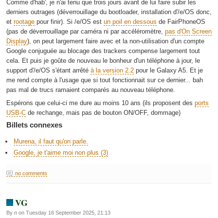
Comme d'hab', je n'ai tenu que trois jours avant de lui faire subir les
derniers outrages (déverrouillage du bootloader, installation d'/e/OS donc,
et
rootage
pour finir). Si /e/OS est
un poil en dessous
de FairPhoneOS
(pas de déverrouillage par caméra ni par accéléromètre,
pas d'On Screen
Display
), on peut largement faire avec et la non-utilisation d'un compte
Google conjuguée au blocage des trackers compense largement tout
cela. Et puis je goûte de nouveau le bonheur d'un téléphone à jour, le
support d'/e/OS s'étant arrêté
à la version 2.2
pour le Galaxy A5. Et je
me rend compte à l'usage que si tout fonctionnait sur ce dernier... bah
pas mal de trucs ramaient comparés au nouveau téléphone.
Espérons que celui-ci me dure au moins 10 ans (ils proposent des
ports
USB-C
de rechange, mais pas de bouton ON/OFF, dommage)
Billets connexes
Murena, il faut qu'on parle.
Google, je t'aime moi non plus (3)
no comments
VG
By n on Tuesday 16 September 2025, 21:13