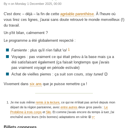
By n on Monday 1 December 2025, 00:00
C'est donc – déjà – la fin de cette
agréable parenthèse
. À l'heure où
vous lirez ces lignes, j'aurai sans doute retrouvé le monde merveilleux (!)
du travail.
Un p'tit bilan, calmement ?
Le programme a été globalement respecté :
1
Farniente
: plus qu'il n'en fallut \o/
Voyages : pas vraiment ce qui était prévu à la base mais ça a
été satisfaisant également (ça faisait longtemps que j'avais
pas vraiment voyagé en période estivale)
Achat de vieilles pierres : ça suit son cours,
stay tuned
😉
Vivement dans
six ans
que je puisse remettre ça !
Je me suis même
remis à la lecture
, ce qui ne m'était pas arrivé depuis mon
départ de la région parisienne, avec
entre autres
deux gros pavés :
Le
Problème à trois corps
et
Silo
. Et comme j'avais encore du temps à tuer, j'ai
enchaîné avec leurs (très bonnes) adaptations en série 🤩
↩︎
Billets connexes