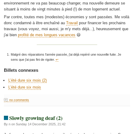
environnement ne va pas beaucoup changer, ma nouvelle demeure se
situant à moins de vingt minutes à pied (!) de mon logement actuel.
Par contre, toutes mes (modestes) économies y sont passées. Me voilà
donc condamné à être enchaîné au
Travail
pour financer les prochains
travaux (vous voyez, moi aussi, je m'y mets déjà...), heureusement que
j'ai bien
profité de mes longues vacances
😃
Malgré des réparations l'année passée, j'ai déjà repéré une nouvelle fuite. Je
sens que j'ai pas fini de rigoler.
↩︎
Billets connexes
L'été dure six mois (2)
L'été dure six mois
no comments
Slowly growing deaf (2)
By n on Sunday 14 December 2025, 21:42