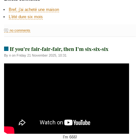
Bref, j'ai acheté une maison
L'été dure six mois
no comments
If you're fair-fair-fair, then I'm six-six-six
By n on Friday 21 November 2025, 10:31
I'm 666!