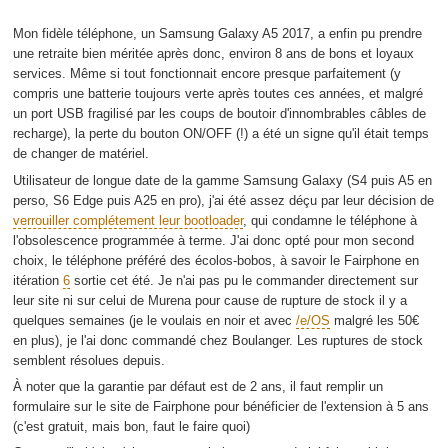
Mon fidèle téléphone, un Samsung Galaxy A5 2017, a enfin pu prendre
une retraite bien méritée après donc, environ 8 ans de bons et loyaux
services. Même si tout fonctionnait encore presque parfaitement (y
compris une batterie toujours verte après toutes ces années, et malgré
un port USB fragilisé par les coups de boutoir d'innombrables câbles de
recharge), la perte du bouton ON/OFF (!) a été un signe qu'il était temps
de changer de matériel.
Utilisateur de longue date de la gamme Samsung Galaxy (S4 puis A5 en
perso, S6 Edge puis A25 en pro), j'ai été assez déçu par leur décision de
verrouiller complétement leur bootloader
, qui condamne le téléphone à
l'obsolescence programmée à terme. J'ai donc opté pour mon second
choix, le téléphone préféré des écolos-bobos, à savoir le Fairphone en
itération
6
sortie cet été. Je n'ai pas pu le commander directement sur
leur site ni sur celui de Murena pour cause de rupture de stock il y a
quelques semaines (je le voulais en noir et avec
/e/OS
malgré les 50€
en plus), je l'ai donc commandé chez Boulanger. Les ruptures de stock
semblent résolues depuis.
À noter que la garantie par défaut est de 2 ans, il faut remplir un
formulaire sur le site de Fairphone pour bénéficier de l'extension à 5 ans
(c'est gratuit, mais bon, faut le faire quoi)