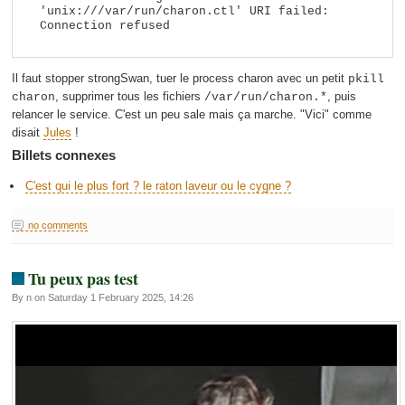
'unix:///var/run/charon.ctl' URI failed: 
Il faut stopper strongSwan, tuer le process charon avec un petit
pkill
, supprimer tous les fichiers
, puis
charon
/var/run/charon.*
relancer le service. C'est un peu sale mais ça marche. "Vici" comme
disait
Jules
!
Billets connexes
C'est qui le plus fort ? le raton laveur ou le cygne ?
no comments
Tu peux pas test
By n on Saturday 1 February 2025, 14:26