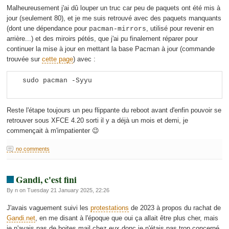
Malheureusement j'ai dû louper un truc car peu de paquets ont été mis à
jour (seulement 80), et je me suis retrouvé avec des paquets manquants
(dont une dépendance pour
, utilisé pour revenir en
pacman-mirrors
arrière...) et des miroirs pétés, que j'ai pu finalement réparer pour
continuer la mise à jour en mettant la base Pacman à jour (commande
trouvée sur
cette page
) avec :
Reste l'étape toujours un peu flippante du reboot avant d'enfin pouvoir se
retrouver sous XFCE 4.20 sorti il y a déjà un mois et demi, je
commençait à m'impatienter 😉
no comments
Gandi, c'est fini
By n on Tuesday 21 January 2025, 22:26
J'avais vaguement suivi les
protestations
de 2023 à propos du rachat de
Gandi.net
, en me disant à l'époque que oui ça allait être plus cher, mais
je n'avais pas de boites mail chez eux donc je n'étais pas trop concerné.