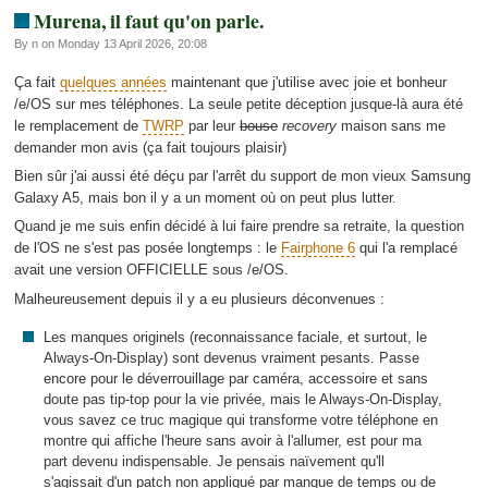
Murena, il faut qu'on parle.
By n on Monday 13 April 2026, 20:08
Ça fait
quelques années
maintenant que j'utilise avec joie et bonheur
/e/OS sur mes téléphones. La seule petite déception jusque-là aura été
le remplacement de
TWRP
par leur
bouse
recovery
maison sans me
demander mon avis (ça fait toujours plaisir)
Bien sûr j'ai aussi été déçu par l'arrêt du support de mon vieux Samsung
Galaxy A5, mais bon il y a un moment où on peut plus lutter.
Quand je me suis enfin décidé à lui faire prendre sa retraite, la question
de l'OS ne s'est pas posée longtemps : le
Fairphone 6
qui l'a remplacé
avait une version OFFICIELLE sous /e/OS.
Malheureusement depuis il y a eu plusieurs déconvenues :
Les manques originels (reconnaissance faciale, et surtout, le
Always-On-Display) sont devenus vraiment pesants. Passe
encore pour le déverrouillage par caméra, accessoire et sans
doute pas tip-top pour la vie privée, mais le Always-On-Display,
vous savez ce truc magique qui transforme votre téléphone en
montre qui affiche l'heure sans avoir à l'allumer, est pour ma
part devenu indispensable. Je pensais naïvement qu'll
s'agissait d'un patch non appliqué par manque de temps ou de