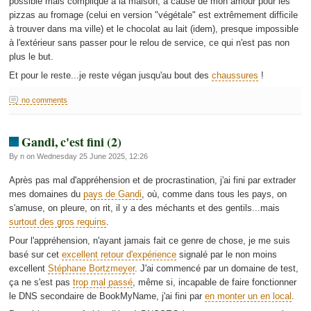
possible mais compliqué à la maison, à cause de mon amour pour les
pizzas au fromage (celui en version "végétale" est extrêmement difficile
à trouver dans ma ville) et le chocolat au lait (idem), presque impossible
à l'extérieur sans passer pour le relou de service, ce qui n'est pas non
plus le but.
Et pour le reste...je reste végan jusqu'au bout des
chaussures
!
no comments
Gandi, c'est fini (2)
By n on Wednesday 25 June 2025, 12:26
Après pas mal d'appréhension et de procrastination, j'ai fini par extrader
mes domaines du
pays de Gandi
, où, comme dans tous les pays, on
s'amuse, on pleure, on rit, il y a des méchants et des gentils...mais
surtout des gros requins
.
Pour l'appréhension, n'ayant jamais fait ce genre de chose, je me suis
basé sur cet
excellent retour d'expérience
signalé par le non moins
excellent
Stéphane Bortzmeyer
. J'ai commencé par un domaine de test,
ça ne s'est pas
trop mal passé
, même si, incapable de faire fonctionner
le DNS secondaire de BookMyName, j'ai fini par
en monter un en local
.