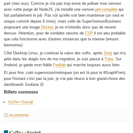
part chez eux). Comme je n'ai pas trop envie de polluer mon serveur
avec cette purge de NodeJS, j'ai installé une version
pré-compilée
qui
fait parfaitement le job. Pas sûr qu'elle soit bien maintenue (un seul et
unique commit depuis 6 mois), mais celle de SuperSeriousBusiness
proposant une image
Docker
, je ne m'interdis donc pas de revenir
dessus. Attention, pour de sordides raisons de
CSP
il est peu probable
que cela fonctionne avec d'autres instances que la mienne (retours
bienvenus)
Côté Desktop Linux, je continue la valse des softs, après
Senji
qui m'a
pété dans les doigts lors de ma migration, je suis passé à
Tuba
. Sur
Android, je garde mon fidèle
Fedilab
qui marche toujours aussi bien.
Et pour finir, coté supervision/métriques (on est là pour le #GraphPorn),
pour l'instant c'est pas la joie, je n'ai pas réussi à tirer grand-chose des
dashboards
Grafana 😥
Billets connexes
GoTo++Social
no comments
GoTo++Social