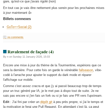
gare, qu'est-ce que j'avais rigolé (non)
En tout cas je vais être nettement plus serein pour les prochaines mises
à jour maintenant 👍
Billets connexes
GoTo++Social (2)
no comments
Ravalement de façade (4)
By n on Sunday 11 January 2026, 15:03
Encore une mise à jour du thème de la Tourmentine, espérions que ce
sera la dernière. Pour cette fois on garde le vénérable
fallseason
, vibe-
codé à l'arrache pour ajouter le support du dark mode et réparer
l'affichage sur mobile.
Comme c'est assez cracra et que j'y ai passé beaucoup trop de temps
pour un truc généré par IA, je le met pas à dispo tout de suite. Je ne
sais pas encore si j'en fais un fork ou si je fais une PR vers l'upstream.
Edit
: J'ai fini par créer un
dépôt git
à peu près propre, si j'ai le temps et
la motivation je ferai une Pull Request. En attendant c'est là, ça peut