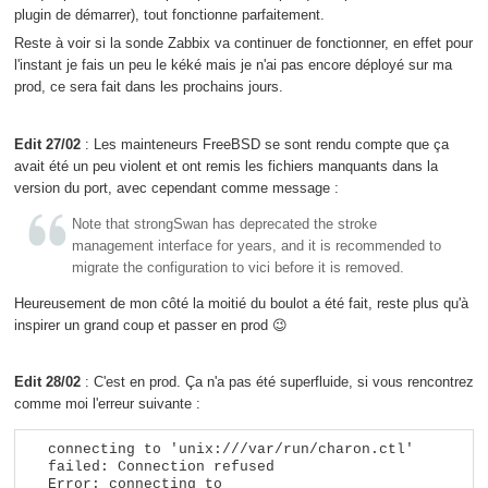
plugin de démarrer), tout fonctionne parfaitement.
Reste à voir si la sonde Zabbix va continuer de fonctionner, en effet pour
l'instant je fais un peu le kéké mais je n'ai pas encore déployé sur ma
prod, ce sera fait dans les prochains jours.
Edit 27/02
: Les mainteneurs FreeBSD se sont rendu compte que ça
avait été un peu violent et ont remis les fichiers manquants dans la
version du port, avec cependant comme message :
Note that strongSwan has deprecated the stroke
management interface for years, and it is recommended to
migrate the configuration to vici before it is removed.
Heureusement de mon côté la moitié du boulot a été fait, reste plus qu'à
inspirer un grand coup et passer en prod 😉
Edit 28/02
: C'est en prod. Ça n'a pas été superfluide, si vous rencontrez
comme moi l'erreur suivante :
connecting to 'unix:///var/run/charon.ctl' 
failed: Connection refused                                                        

Error: connecting to 