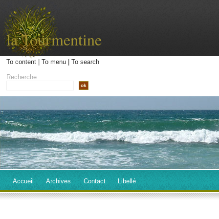
la Tourmentine
To content
|
To menu
|
To search
Recherche
Accueil
Archives
Contact
Libellé