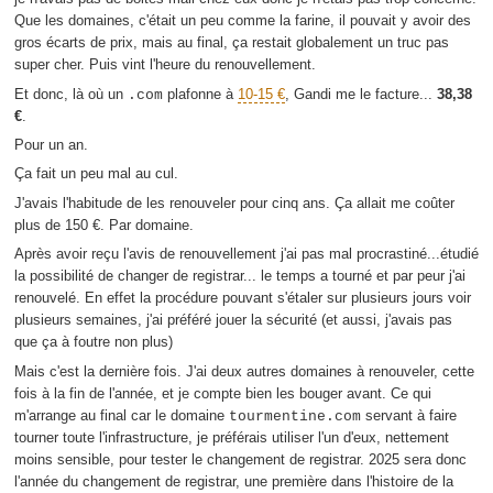
Que les domaines, c'était un peu comme la farine, il pouvait y avoir des
gros écarts de prix, mais au final, ça restait globalement un truc pas
super cher. Puis vint l'heure du renouvellement.
Et donc, là où un
plafonne à
10-15 €
, Gandi me le facture...
38,38
.com
€
.
Pour un an.
Ça fait un peu mal au cul.
J'avais l'habitude de les renouveler pour cinq ans. Ça allait me coûter
plus de 150 €. Par domaine.
Après avoir reçu l'avis de renouvellement j'ai pas mal procrastiné...étudié
la possibilité de changer de registrar... le temps a tourné et par peur j'ai
renouvelé. En effet la procédure pouvant s'étaler sur plusieurs jours voir
plusieurs semaines, j'ai préféré jouer la sécurité (et aussi, j'avais pas
que ça à foutre non plus)
Mais c'est la dernière fois. J'ai deux autres domaines à renouveler, cette
fois à la fin de l'année, et je compte bien les bouger avant. Ce qui
m'arrange au final car le domaine
servant à faire
tourmentine.com
tourner toute l'infrastructure, je préférais utiliser l'un d'eux, nettement
moins sensible, pour tester le changement de registrar. 2025 sera donc
l'année du changement de registrar, une première dans l'histoire de la