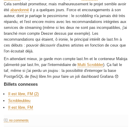
Cela semblait prometteur, mais malheureusement le projet semble avoir
été
abandonné
il y a quelques jours. Force et encouragements à son
auteur, dont je partage le pessimisme : le
scrobbling
n'a jamais été très
répandu, et l'est encore moins avec les recommandations intégrées aux
services de streaming (même si les deux ne sont pas incompatibles, j'ai
branché mon compte Deezer dessus par exemple). Les
recommandations qui étaient, ô ironie, le principal intérêt de last.fm à
ces débuts : pouvoir découvrir d'autres artistes en fonction de ceux que
l'on écoutait déjà.
En attendant mieux, je garde mon compte last.fm et le conteneur Maloja
(alimenté par last.fm, par l'intermédiaire de
Multi Scrobbler
). Ça fait le
taf, même si j'ai perdu un joujou : la possibilité d'interroger la base
PostgeSQL de (feu) libre.fm pour faire un joli dashboard Grafana 😞
Billets connexes
Il est libre, FM (2)
Scrobleubleu
Il est libre, FM
no comments