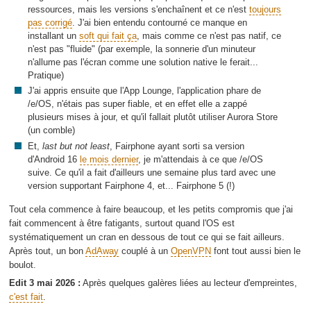
ressources, mais les versions s'enchaînent et ce n'est
toujours
pas corrigé
. J'ai bien entendu contourné ce manque en
installant un
soft qui fait ça
, mais comme ce n'est pas natif, ce
n'est pas "fluide" (par exemple, la sonnerie d'un minuteur
n'allume pas l'écran comme une solution native le ferait...
Pratique)
J'ai appris ensuite que l'App Lounge, l'application phare de
/e/OS, n'étais pas super fiable, et en effet elle a zappé
plusieurs mises à jour, et qu'il fallait plutôt utiliser Aurora Store
(un comble)
Et,
last but not least
, Fairphone ayant sorti sa version
d'Android 16
le mois dernier
, je m'attendais à ce que /e/OS
suive. Ce qu'il a fait d'ailleurs une semaine plus tard avec une
version supportant Fairphone 4, et... Fairphone 5 (!)
Tout cela commence à faire beaucoup, et les petits compromis que j'ai
fait commencent à être fatigants, surtout quand l'OS est
systématiquement un cran en dessous de tout ce qui se fait ailleurs.
Après tout, un bon
AdAway
couplé à un
OpenVPN
font tout aussi bien le
boulot.
Edit 3 mai 2026 :
Après quelques galères liées au lecteur d'empreintes,
c'est fait
.