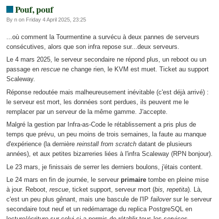
Pouf, pouf
By n on Friday 4 April 2025, 23:25
...où comment la Tourmentine a survécu à deux pannes de serveurs
consécutives, alors que son infra repose sur...deux serveurs.
Le 4 mars 2025, le serveur secondaire ne répond plus, un reboot ou un
passage en
rescue
ne change rien, le KVM est muet. Ticket au support
Scaleway.
Réponse redoutée mais malheureusement inévitable (c'est déjà arrivé) :
le serveur est mort, les données sont perdues, ils peuvent me le
remplacer par un serveur de la même gamme. J'accepte.
Malgré la gestion par Infra-as-Code le rétablissement a pris plus de
temps que prévu, un peu moins de trois semaines, la faute au manque
d'expérience (la dernière
reinstall from scratch
datant de plusieurs
années), et aux petites bizarreries liées à l'infra Scaleway (RPN bonjour).
Le 23 mars, je finissais de serrer les derniers boulons, j'étais content.
Le 24 mars en fin de journée, le serveur
primaire
tombe en pleine mise
à jour. Reboot,
rescue
, ticket support, serveur mort (
bis, repetita
). Là,
c'est un peu plus gênant, mais une bascule de l'IP
failover
sur le serveur
secondaire tout neuf et un redémarrage du replica PostgreSQL en
lecture/écriture sur celui-ci a permis de rétablir tous les services