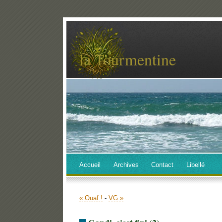
la Tourmentine
Accueil
Archives
Contact
Libellé
« Ouaf !
-
VG »