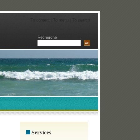
To content
|
To menu
|
To search
Recherche
Services