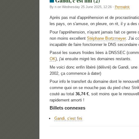
Gandi, c'est fini (2)
By n on Wednesday 25 June 2025, 12:26 -
Permalink
Après pas mal d'appréhension et de procrastinatio
les pays, on s'amuse, on pleure, on rit, il y a de
Pour l'appréhension, n'ayant jamais fait ce genre
non moins excellent
Stéphane Bortzmeyer
. J'ai 
incapable de faire fonctionner le DNS secondaire
Passé les sueurs froides liées à DNSSEC (comme
OK
), j'ai ensuite migré les domaines restants.
Me voici donc enfin libéré (délivré) de Gandi, un
2002, ça commence à dater)
Pour info le transfert du domaine dont le renou
comme quoi on se mouche pas du pied chez Strikw
couté au total
36,74 €
, soit moins que le renouve
rapidement amorti !
Billets connexes
Gandi, c'est fini