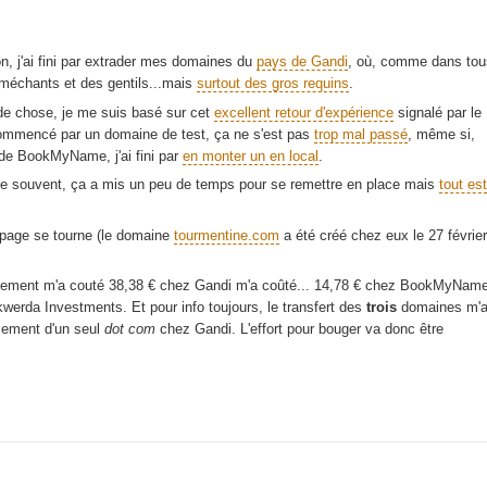
n, j'ai fini par extrader mes domaines du
pays de Gandi
, où, comme dans tou
s méchants et des gentils...mais
surtout des gros requins
.
 de chose, je me suis basé sur cet
excellent retour d'expérience
signalé par le
commencé par un domaine de test, ça ne s'est pas
trop mal passé
, même si,
 de BookMyName, j'ai fini par
en monter un en local
.
 souvent, ça a mis un peu de temps pour se remettre en place mais
tout est
e page se tourne (le domaine
tourmentine.com
a été créé chez eux le 27 février
vellement m'a couté 38,38 € chez Gandi m'a coûté... 14,78 € chez BookMyName
erda Investments. Et pour info toujours, le transfert des
trois
domaines m'
llement d'un seul
dot com
chez Gandi. L'effort pour bouger va donc être