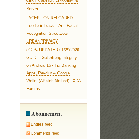
with PowerDNS Authoritative
Server
FACEPTION RELOADED
Hoodie in black – Anti-Facial
Recognition Streetwear –
URBANPRIVACY
✅📱🔧 UPDATED 01/29/2026
GUIDE: Get Strong Integrity
on Android 16 - Fix Banking
Apps, Revolut & Google
Wallet (APatch Method) | XDA
Forums
Abonnement
Entries feed
Comments feed