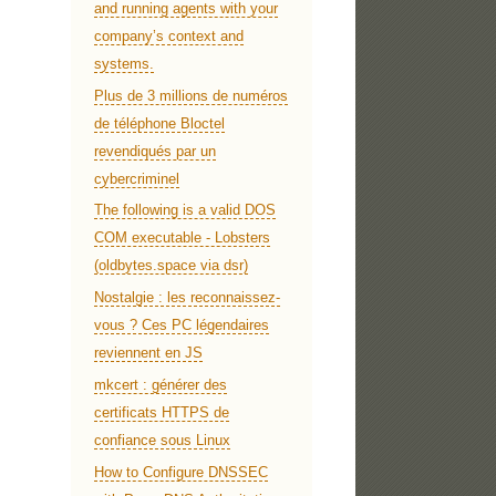
and running agents with your
company’s context and
systems.
Plus de 3 millions de numéros
de téléphone Bloctel
revendiqués par un
cybercriminel
The following is a valid DOS
COM executable - Lobsters
(oldbytes.space via dsr)
Nostalgie : les reconnaissez-
vous ? Ces PC légendaires
reviennent en JS
mkcert : générer des
certificats HTTPS de
confiance sous Linux
How to Configure DNSSEC