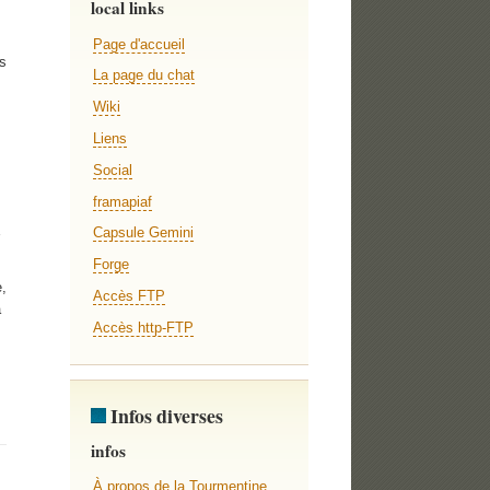
local links
Page d'accueil
s
La page du chat
Wiki
Liens
Social
framapiaf
Capsule Gemini
Forge
,
Accès FTP
a
Accès http-FTP
Infos diverses
infos
À propos de la Tourmentine