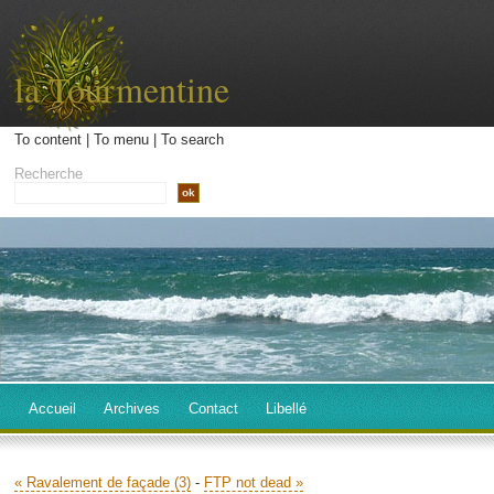
la Tourmentine
To content
|
To menu
|
To search
Recherche
Accueil
Archives
Contact
Libellé
« Ravalement de façade (3)
-
FTP not dead »