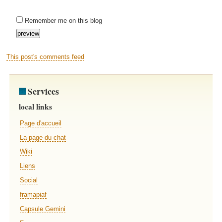
Remember me on this blog
This post's comments feed
Services
local links
Page d'accueil
La page du chat
Wiki
Liens
Social
framapiaf
Capsule Gemini