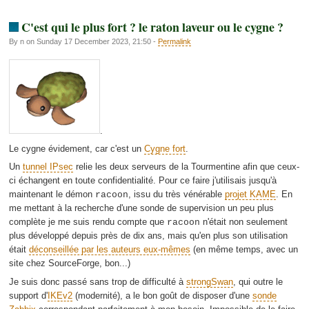
C'est qui le plus fort ? le raton laveur ou le cygne ?
By n on Sunday 17 December 2023, 21:50 -
Permalink
.
Le cygne évidement, car c'est un
Cygne fort
.
Un
tunnel IPsec
relie les deux serveurs de la Tourmentine afin que ceux-
ci échangent en toute confidentialité. Pour ce faire j'utilisais jusqu'à
maintenant le démon
, issu du très vénérable
projet KAME
. En
racoon
me mettant à la recherche d'une sonde de supervision un peu plus
complète je me suis rendu compte que
n'était non seulement
racoon
plus développé depuis près de dix ans, mais qu'en plus son utilisation
était
déconseillée par les auteurs eux-mêmes
(en même temps, avec un
site chez SourceForge, bon...)
Je suis donc passé sans trop de difficulté à
strongSwan
, qui outre le
support d'
IKEv2
(modernité), a le bon goût de disposer d'une
sonde