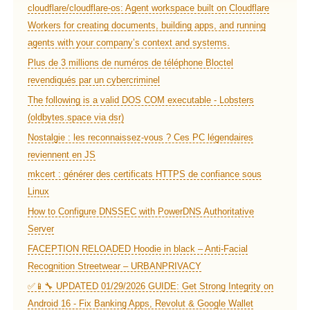
cloudflare/cloudflare-os: Agent workspace built on Cloudflare
Workers for creating documents, building apps, and running
agents with your company’s context and systems.
Plus de 3 millions de numéros de téléphone Bloctel
revendiqués par un cybercriminel
The following is a valid DOS COM executable - Lobsters
(oldbytes.space via dsr)
Nostalgie : les reconnaissez-vous ? Ces PC légendaires
reviennent en JS
mkcert : générer des certificats HTTPS de confiance sous
Linux
How to Configure DNSSEC with PowerDNS Authoritative
Server
FACEPTION RELOADED Hoodie in black – Anti-Facial
Recognition Streetwear – URBANPRIVACY
✅📱🔧 UPDATED 01/29/2026 GUIDE: Get Strong Integrity on
Android 16 - Fix Banking Apps, Revolut & Google Wallet