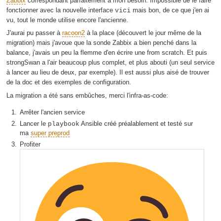
Zabbix
correspondant parfaitement à mon besoin. Impossible de le faire
fonctionner avec la nouvelle interface
mais bon, de ce que j'en ai
vici
vu, tout le monde utilise encore l'ancienne.
J'aurai pu passer à
racoon2
à la place (découvert le jour même de la
migration) mais j'avoue que la sonde Zabbix a bien penché dans la
balance, j'avais un peu la flemme d'en écrire une from scratch. Et puis
strongSwan a l'air beaucoup plus complet, et plus abouti (un seul service
à lancer au lieu de deux, par exemple). Il est aussi plus aisé de trouver
de la doc et des exemples de configuration.
La migration a été sans embûches, merci l'infra-as-code:
Arrêter l'ancien service
Lancer le
Ansible créé préalablement et testé sur
playbook
ma
super preprod
Profiter