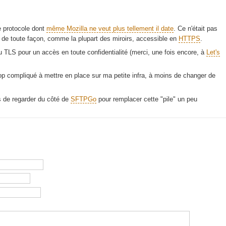
le protocole dont
même Mozilla ne veut plus tellement il date
. Ce n'était pas
t de toute façon, comme la plupart des miroirs, accessible en
HTTPS
.
du TLS pour un accès en toute confidentialité (merci, une fois encore, à
Let's
p compliqué à mettre en place sur ma petite infra, à moins de changer de
as de regarder du côté de
SFTPGo
pour remplacer cette "pile" un peu