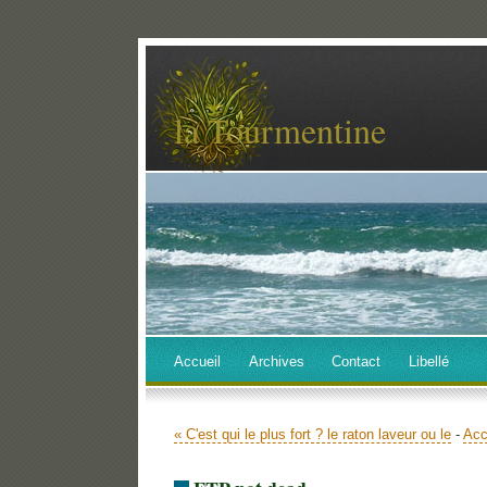
la Tourmentine
Accueil
Archives
Contact
Libellé
« C'est qui le plus fort ? le raton laveur ou le
-
Acc