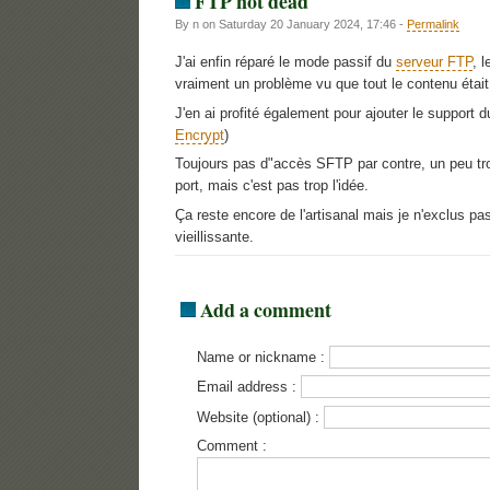
FTP not dead
By n on Saturday 20 January 2024, 17:46 -
Permalink
J'ai enfin réparé le mode passif du
serveur FTP
, 
vraiment un problème vu que tout le contenu étai
J'en ai profité également pour ajouter le support 
Encrypt
)
Toujours pas d"accès SFTP par contre, un peu tro
port, mais c'est pas trop l'idée.
Ça reste encore de l'artisanal mais je n'exclus p
vieillissante.
Add a comment
Name or nickname :
Email address :
Website (optional) :
Comment :