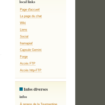
local links
Page d'accueil
La page du chat
Wiki
Liens
Social
framapiaf
Capsule Gemini
Forge
Accès FTP
Accès http-FTP
Infos diverses
infos
À propos de la Tourmentine