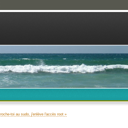
roche-toi au sudo, j'enlève l'accès root »