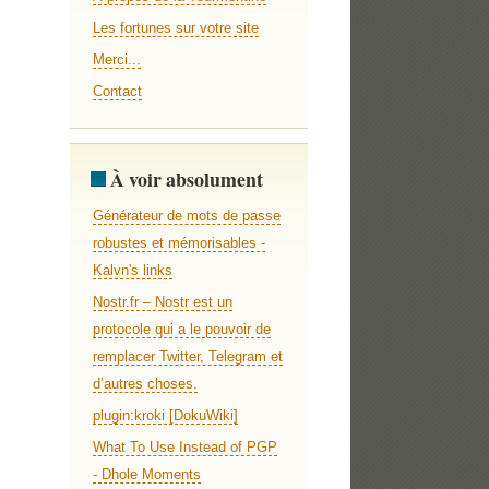
Les fortunes sur votre site
Merci...
Contact
À voir absolument
Générateur de mots de passe
robustes et mémorisables -
Kalvn's links
Nostr.fr – Nostr est un
protocole qui a le pouvoir de
remplacer Twitter, Telegram et
d’autres choses.
plugin:kroki [DokuWiki]
What To Use Instead of PGP
- Dhole Moments