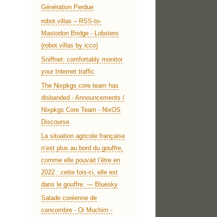
Génération Perdue
robot.villas – RSS-to-
Mastodon Bridge - Lobsters
(robot.villas by icco)
Sniffnet: comfortably monitor
your Internet traffic
The Nixpkgs core team has
disbanded - Announcements /
Nixpkgs Core Team - NixOS
Discourse
La situation agricole française
n’est plus au bord du gouffre,
comme elle pouvait l’être en
2022 : cette fois-ci, elle est
dans le gouffre. — Bluesky
Salade coréenne de
concombre - Oi Muchim -