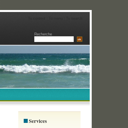
To content
|
To menu
|
To search
Recherche
Services