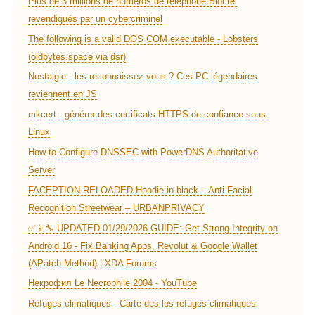
Plus de 3 millions de numéros de téléphone Bloctel
revendiqués par un cybercriminel
The following is a valid DOS COM executable - Lobsters
(oldbytes.space via dsr)
Nostalgie : les reconnaissez-vous ? Ces PC légendaires
reviennent en JS
mkcert : générer des certificats HTTPS de confiance sous
Linux
How to Configure DNSSEC with PowerDNS Authoritative
Server
FACEPTION RELOADED Hoodie in black – Anti-Facial
Recognition Streetwear – URBANPRIVACY
✅📱🔧 UPDATED 01/29/2026 GUIDE: Get Strong Integrity on
Android 16 - Fix Banking Apps, Revolut & Google Wallet
(APatch Method) | XDA Forums
Некрофил Le Necrophile 2004 - YouTube
Refuges climatiques - Carte des les refuges climatiques