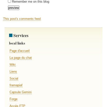
Remember me on this blog
This post's comments feed
Services
local links
Page d'accueil
La page du chat
Wiki
Liens
Social
framapiaf
Capsule Gemini
Forge
Accès FTP