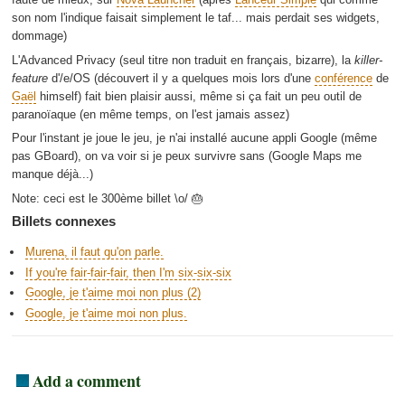
son nom l'indique faisait simplement le taf... mais perdait ses widgets,
dommage)
L'Advanced Privacy (seul titre non traduit en français, bizarre), la
killer-
feature
d'/e/OS (découvert il y a quelques mois lors d'une
conférence
de
Gaël
himself) fait bien plaisir aussi, même si ça fait un peu outil de
paranoïaque (en même temps, on l'est jamais assez)
Pour l'instant je joue le jeu, je n'ai installé aucune appli Google (même
pas GBoard), on va voir si je peux survivre sans (Google Maps me
manque déjà...)
Note: ceci est le 300ème billet \o/ 🎂
Billets connexes
Murena, il faut qu'on parle.
If you're fair-fair-fair, then I'm six-six-six
Google, je t'aime moi non plus (2)
Google, je t'aime moi non plus.
Add a comment