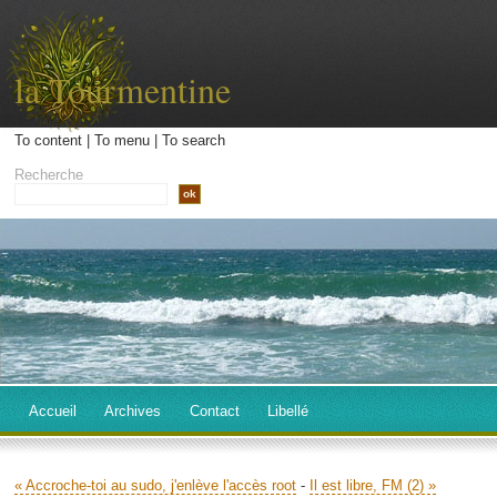
la Tourmentine
To content
|
To menu
|
To search
Recherche
Accueil
Archives
Contact
Libellé
« Accroche-toi au sudo, j'enlève l'accès root
-
Il est libre, FM (2) »