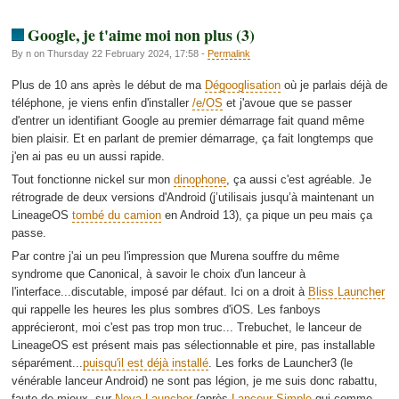
Google, je t'aime moi non plus (3)
By n on Thursday 22 February 2024, 17:58 -
Permalink
Plus de 10 ans après le début de ma
Dégooglisation
où je parlais déjà de
téléphone, je viens enfin d'installer
/e/OS
et j'avoue que se passer
d'entrer un identifiant Google au premier démarrage fait quand même
bien plaisir. Et en parlant de premier démarrage, ça fait longtemps que
j'en ai pas eu un aussi rapide.
Tout fonctionne nickel sur mon
dinophone
, ça aussi c'est agréable. Je
rétrograde de deux versions d'Android (j’utilisais jusqu’à maintenant un
LineageOS
tombé du camion
en Android 13), ça pique un peu mais ça
passe.
Par contre j'ai un peu l'impression que Murena souffre du même
syndrome que Canonical, à savoir le choix d'un lanceur à
l'interface...discutable, imposé par défaut. Ici on a droit à
Bliss Launcher
qui rappelle les heures les plus sombres d'iOS. Les fanboys
apprécieront, moi c'est pas trop mon truc... Trebuchet, le lanceur de
LineageOS est présent mais pas sélectionnable et pire, pas installable
séparément...
puisqu'il est déjà installé
. Les forks de Launcher3 (le
vénérable lanceur Android) ne sont pas légion, je me suis donc rabattu,
faute de mieux, sur
Nova Launcher
(après
Lanceur Simple
qui comme