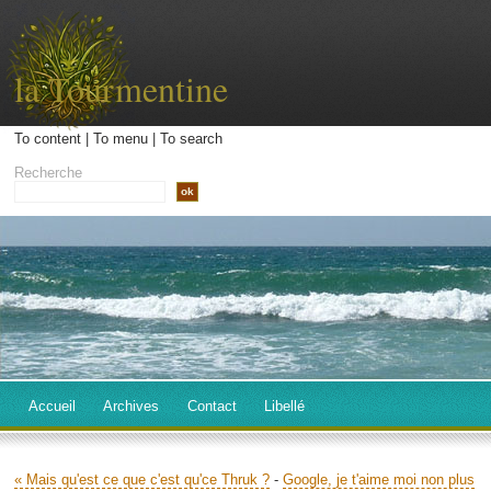
la Tourmentine
To content
|
To menu
|
To search
Recherche
Accueil
Archives
Contact
Libellé
« Mais qu'est ce que c'est qu'ce Thruk ?
-
Google, je t'aime moi non plus