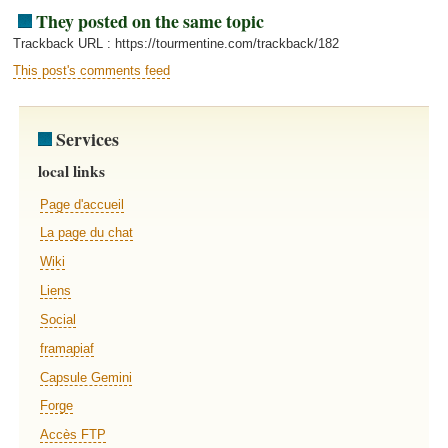
They posted on the same topic
Trackback URL : https://tourmentine.com/trackback/182
This post's comments feed
Services
local links
Page d'accueil
La page du chat
Wiki
Liens
Social
framapiaf
Capsule Gemini
Forge
Accès FTP