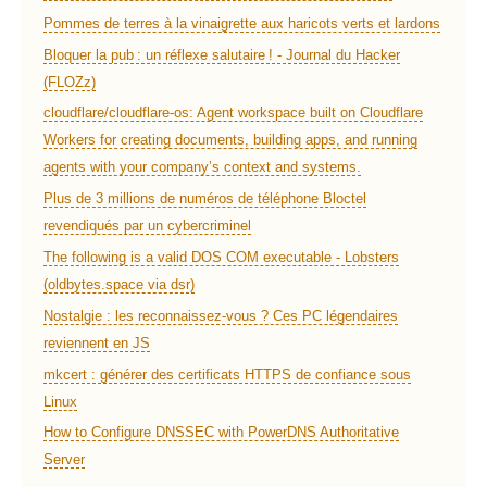
Pommes de terres à la vinaigrette aux haricots verts et lardons
Bloquer la pub : un réflexe salutaire ! - Journal du Hacker
(FLOZz)
cloudflare/cloudflare-os: Agent workspace built on Cloudflare
Workers for creating documents, building apps, and running
agents with your company’s context and systems.
Plus de 3 millions de numéros de téléphone Bloctel
revendiqués par un cybercriminel
The following is a valid DOS COM executable - Lobsters
(oldbytes.space via dsr)
Nostalgie : les reconnaissez-vous ? Ces PC légendaires
reviennent en JS
mkcert : générer des certificats HTTPS de confiance sous
Linux
How to Configure DNSSEC with PowerDNS Authoritative
Server