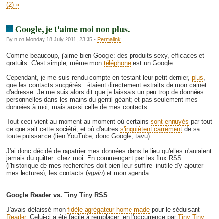
(2) »
Google, je t'aime moi non plus.
By n on Monday 18 July 2011, 23:35 -
Permalink
Comme beaucoup, j'aime bien Google: des produits sexy, efficaces et
gratuits. C'est simple, même mon
téléphone
est un Google.
Cependant, je me suis rendu compte en testant leur petit dernier,
plus
,
que les contacts suggérés...étaient directement extraits de mon carnet
d'adresse. Je me suis alors dit que je laissais un peu trop de données
personnelles dans les mains du gentil géant; et pas seulement mes
données à moi, mais aussi celle de mes contacts...
Tout ceci vient au moment au moment où certains
sont ennuyés
par tout
ce que sait cette société, et où d'autres
s'inquiètent carrément
de sa
toute puissance (lien YouTube, donc Google, tavu).
J'ai donc décidé de rapatrier mes données dans le lieu qu'elles n'auraient
jamais du quitter: chez moi. En commençant par les flux RSS
(l'historique de mes recherches doit bien leur suffire, inutile d'y ajouter
mes lectures), les contacts (
again
) et mon agenda.
Google Reader vs. Tiny Tiny RSS
J'avais délaissé mon
fidèle agrégateur home-made
pour le séduisant
Reader
. Celui-ci a été facile à remplacer, en l'occurrence par
Tiny Tiny