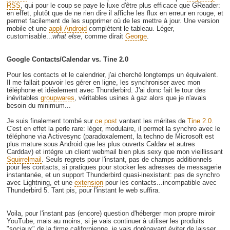
RSS
, qui pour le coup se paye le luxe d'être plus efficace que GReader:
en effet, plutôt que de ne rien dire il affiche les flux en erreur en rouge, et
permet facilement de les supprimer où de les mettre à jour. Une version
mobile et une
appli Android
complètent le tableau. Léger,
customisable...
what else
, comme dirait
George
.
Google Contacts/Calendar vs. Tine 2.0
Pour les contacts et le calendrier, j'ai cherché longtemps un équivalent.
Il me fallait pouvoir les gérer en ligne, les synchroniser avec mon
téléphone et idéalement avec Thunderbird. J'ai donc fait le tour des
inévitables
groupwares
, véritables usines à gaz alors que je n'avais
besoin du minimum...
Je suis finalement tombé sur
ce post
vantant les mérites de
Tine 2.0
.
C'est en effet la perle rare: léger, modulaire, il permet la synchro avec le
téléphone via Activesync (paradoxalement, la techno de Microsoft est
plus mature sous Android que les plus ouverts Caldav et autres
Carddav) et intégre un client webmail bien plus sexy que mon vieillissant
Squirrelmail
. Seuls regrets pour l'instant, pas de champs additionnels
pour les contacts, si pratiques pour stocker les adresses de messagerie
instantanée, et un support Thunderbird quasi-inexistant: pas de synchro
avec Lightning, et une
extension
pour les contacts...incompatible avec
Thunderbird 5. Tant pis, pour l'instant le web suffira.
Voila, pour l'instant pas (encore) question d'héberger mon propre miroir
YouTube, mais au moins, si je vais continuer à utiliser les produits
"sociaux" de la firme californienne, je vais dorénavant éviter de laisser