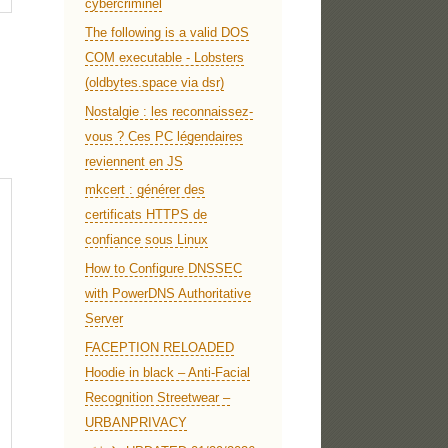
cybercriminel
The following is a valid DOS
COM executable - Lobsters
(oldbytes.space via dsr)
Nostalgie : les reconnaissez-
vous ? Ces PC légendaires
reviennent en JS
mkcert : générer des
certificats HTTPS de
confiance sous Linux
How to Configure DNSSEC
with PowerDNS Authoritative
Server
FACEPTION RELOADED
Hoodie in black – Anti-Facial
Recognition Streetwear –
URBANPRIVACY