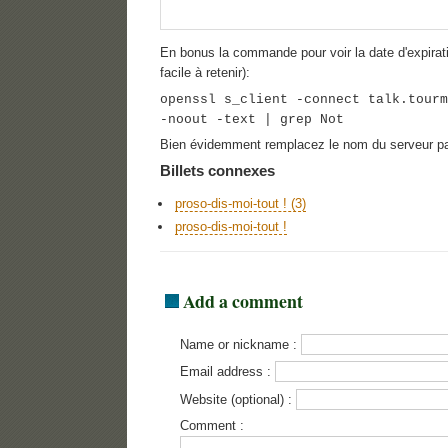
En bonus la commande pour voir la date d'expirati
facile à retenir):
openssl s_client -connect talk.tourm
-noout -text | grep Not
Bien évidemment remplacez le nom du serveur par
Billets connexes
proso-dis-moi-tout ! (3)
proso-dis-moi-tout !
Add a comment
Name or nickname :
Email address :
Website (optional) :
Comment :