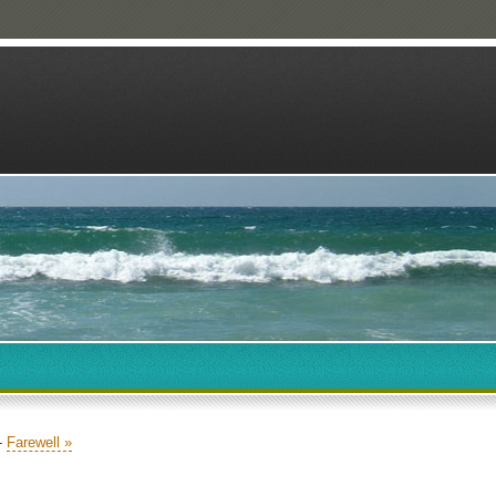
-
Farewell »