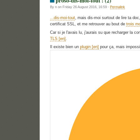
proso-dis-moi-tout ! (2)
By n on Friday 26 August 2016, 16:59 -
Permalink
...dis-moi-tout
, mais dis-moi surtout de lire ta do
certificat SSL, et me retrouver au bout de
trois m
Car si je l'avais lu, j'aurais su que recharger la con
TLS
.
Il existe bien un
plugin
pour ça, mais impossib