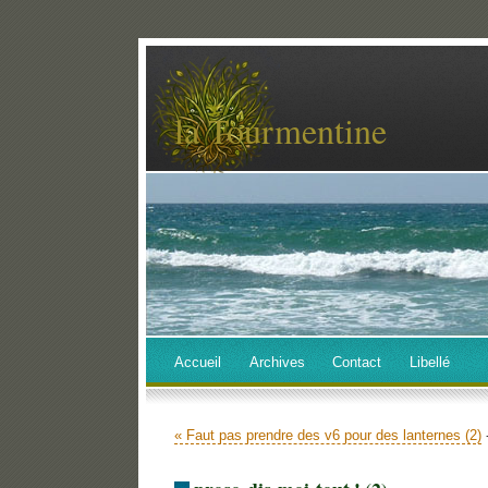
la Tourmentine
Accueil
Archives
Contact
Libellé
« Faut pas prendre des v6 pour des lanternes (2)