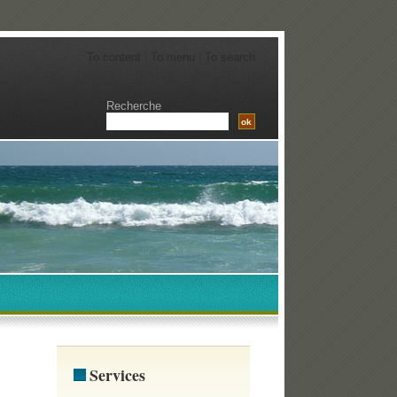
To content
|
To menu
|
To search
Recherche
Services