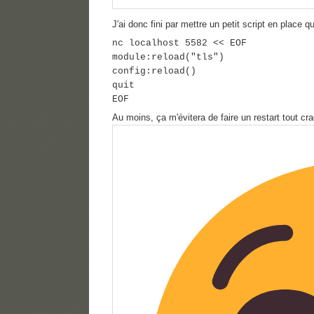
J'ai donc fini par mettre un petit script en place qui
nc localhost 5582 << EOF
module:reload("tls")
config:reload()
quit
EOF
Au moins, ça m'évitera de faire un restart tout cr