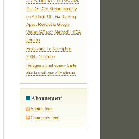
✅📱🔧 UPDATED 01/29/2026
GUIDE: Get Strong Integrity
on Android 16 - Fix Banking
Apps, Revolut & Google
Wallet (APatch Method) | XDA
Forums
Некрофил Le Necrophile
2004 - YouTube
Refuges climatiques - Carte
des les refuges climatiques
Abonnement
Entries feed
Comments feed