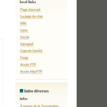
local links
Page d'accueil
La page du chat
Wiki
Liens
Social
framapiaf
Capsule Gemini
Forge
Accès FTP
Accès http-FTP
Infos diverses
infos
À propos de la Tourmentine