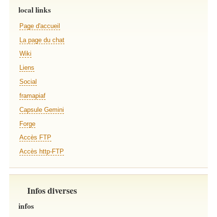
local links
Page d'accueil
La page du chat
Wiki
Liens
Social
framapiaf
Capsule Gemini
Forge
Accès FTP
Accès http-FTP
Infos diverses
infos