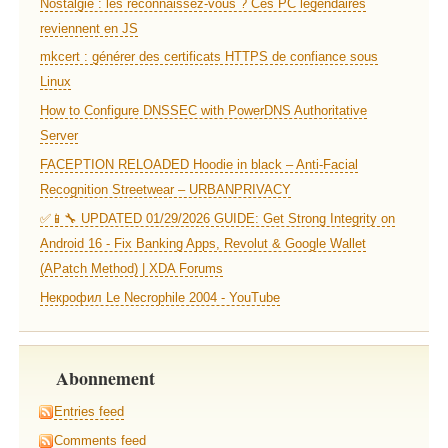
Nostalgie : les reconnaissez-vous ? Ces PC légendaires
reviennent en JS
mkcert : générer des certificats HTTPS de confiance sous
Linux
How to Configure DNSSEC with PowerDNS Authoritative
Server
FACEPTION RELOADED Hoodie in black – Anti-Facial
Recognition Streetwear – URBANPRIVACY
✅📱🔧 UPDATED 01/29/2026 GUIDE: Get Strong Integrity on
Android 16 - Fix Banking Apps, Revolut & Google Wallet
(APatch Method) | XDA Forums
Некрофил Le Necrophile 2004 - YouTube
Abonnement
Entries feed
Comments feed