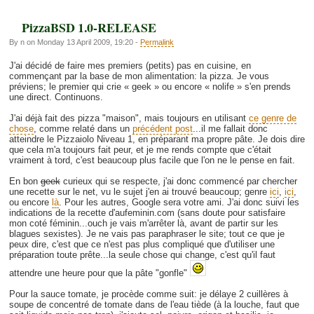
PizzaBSD 1.0-RELEASE
By n on Monday 13 April 2009, 19:20 -
Permalink
J'ai décidé de faire mes premiers (petits) pas en cuisine, en
commençant par la base de mon alimentation: la pizza. Je vous
préviens; le premier qui crie « geek » ou encore « nolife » s'en prends
une direct. Continuons.
J'ai déjà fait des pizza "maison", mais toujours en utilisant
ce genre de
chose
, comme relaté dans un
précédent post
...il me fallait donc
atteindre le Pizzaiolo Niveau 1, en préparant ma propre pâte. Je dois dire
que cela m'a toujours fait peur, et je me rends compte que c'était
vraiment à tord, c'est beaucoup plus facile que l'on ne le pense en fait.
En bon
geek
curieux qui se respecte, j'ai donc commencé par chercher
une recette sur le net, vu le sujet j'en ai trouvé beaucoup; genre
ici
,
ici
,
ou encore
là
. Pour les autres, Google sera votre ami. J'ai donc suivi les
indications de la recette d'aufeminin.com (sans doute pour satisfaire
mon coté féminin...ouch je vais m'arrêter là, avant de partir sur les
blagues sexistes). Je ne vais pas paraphraser le site; tout ce que je
peux dire, c'est que ce n'est pas plus compliqué que d'utiliser une
préparation toute prête...la seule chose qui change, c'est qu'il faut
attendre une heure pour que la pâte "gonfle"
Pour la sauce tomate, je procède comme suit: je délaye 2 cuillères à
soupe de concentré de tomate dans de l'eau tiède (à la louche, faut que