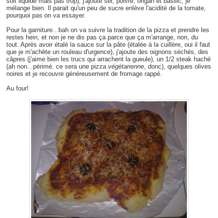
soit liquide mais pas trop), j'ajoute sel, poivre, origan et basilic, je
mélange bien. Il parait qu'un peu de sucre enlève l'acidité de la tomate,
pourquoi pas on va essayer.
Pour la garniture...bah on va suivre la tradition de la pizza et prendre les
restes hein, et non je ne dis pas ça parce que ça m'arrange, non, du
tout. Après avoir étalé la sauce sur la pâte (étalée à la cuillère, oui il faut
que je m'achète un rouleau d'urgence), j'ajoute des oignons séchés, des
câpres (j'aime bien les trucs qui arrachent la gueule), un 1/2 steak haché
(ah non...périmé. ce sera une pizza
végétarienne
, donc), quelques olives
noires et je recouvre généreusement de fromage rappé.
Au four!