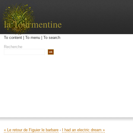
la Tourmentine
To content
|
To menu
|
To search
Recherche
Accueil
Archives
Contact
Libellé
« Le retour de Figuier le barbare
-
I had an electric dream »