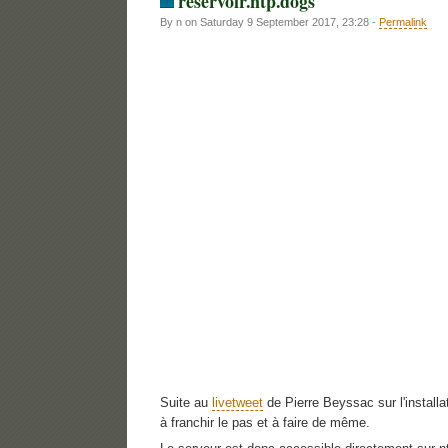
reservoir.ntp.dogs
By n on Saturday 9 September 2017, 23:28 -
Permalink
Suite au
livetweet
de Pierre Beyssac sur l'installa
à franchir le pas et à faire de même.