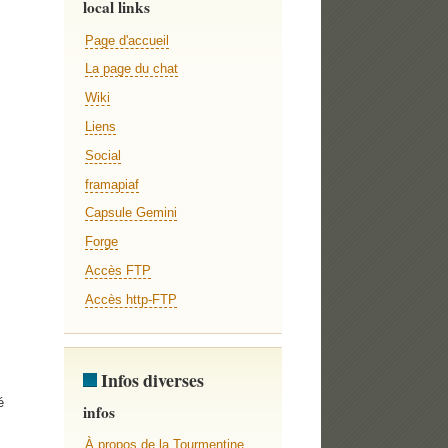
local links
Page d'accueil
La page du chat
Wiki
Liens
Social
framapiaf
Capsule Gemini
Forge
Accès FTP
Accès http-FTP
Infos diverses
é
infos
À propos de la Tourmentine