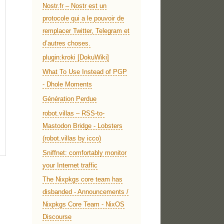
Nostr.fr – Nostr est un
protocole qui a le pouvoir de
remplacer Twitter, Telegram et
d’autres choses.
plugin:kroki [DokuWiki]
What To Use Instead of PGP
- Dhole Moments
Génération Perdue
robot.villas – RSS-to-
Mastodon Bridge - Lobsters
(robot.villas by icco)
Sniffnet: comfortably monitor
your Internet traffic
The Nixpkgs core team has
disbanded - Announcements /
Nixpkgs Core Team - NixOS
Discourse