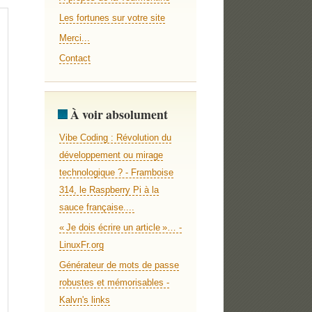
Les fortunes sur votre site
Merci...
Contact
À voir absolument
Vibe Coding : Révolution du
développement ou mirage
technologique ? - Framboise
314, le Raspberry Pi à la
sauce française....
« Je dois écrire un article »… -
LinuxFr.org
Générateur de mots de passe
robustes et mémorisables -
Kalvn's links