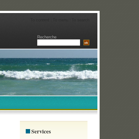
To content
|
To menu
|
To search
Recherche
Services