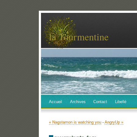
la Tourmentine
Accueil
Archives
Contact
Libellé
« Nagstamon is watching you
-
AngryUp »