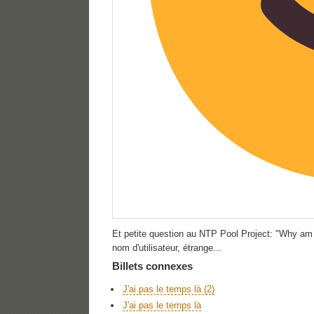
Et petite question au NTP Pool Project: "Why am
nom d'utilisateur, étrange...
Billets connexes
J'ai pas le temps là (2)
J'ai pas le temps là