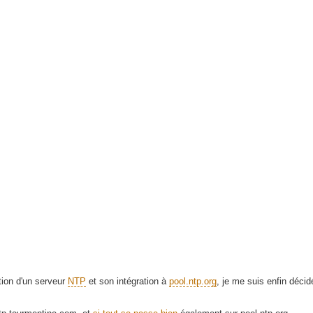
tion d'un serveur
NTP
et son intégration à
pool.ntp.org
, je me suis enfin décid