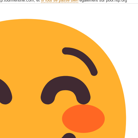
ntp.tourmentine.com, et
si tout se passe bien
également sur pool.ntp.org