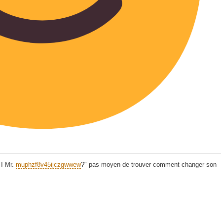
 I Mr.
muphzf8v45ijczgwwew
?" pas moyen de trouver comment changer son