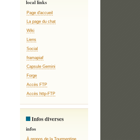
local links
Page d'accueil
La page du chat
Wiki
Liens
Social
framapiaf
Capsule Gemini
Forge
Accès FTP
Accès http-FTP
Infos diverses
infos
À propos de la Tourmentine