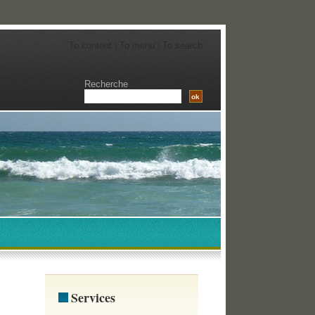
To content
|
To menu
|
To search
Recherche
Services