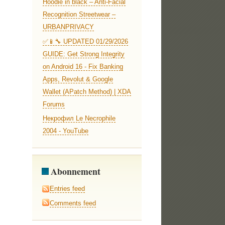
Hoodie in black – Anti-Facial
Recognition Streetwear –
URBANPRIVACY
✅📱🔧 UPDATED 01/29/2026
GUIDE: Get Strong Integrity
on Android 16 - Fix Banking
Apps, Revolut & Google
Wallet (APatch Method) | XDA
Forums
Некрофил Le Necrophile
2004 - YouTube
Abonnement
Entries feed
Comments feed