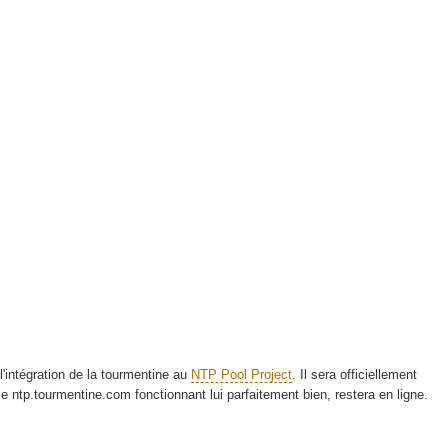
l'intégration de la tourmentine au
NTP Pool Project
. Il sera officiellement
ce ntp.tourmentine.com fonctionnant lui parfaitement bien, restera en ligne.