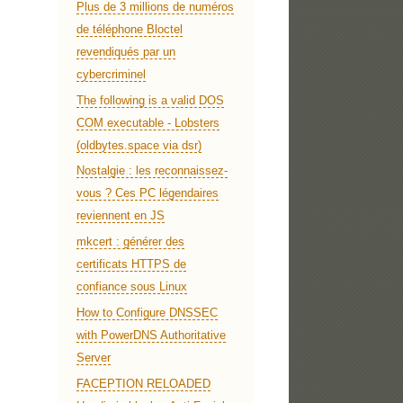
Plus de 3 millions de numéros
de téléphone Bloctel
revendiqués par un
cybercriminel
The following is a valid DOS
COM executable - Lobsters
(oldbytes.space via dsr)
Nostalgie : les reconnaissez-
vous ? Ces PC légendaires
reviennent en JS
mkcert : générer des
certificats HTTPS de
confiance sous Linux
How to Configure DNSSEC
with PowerDNS Authoritative
Server
FACEPTION RELOADED