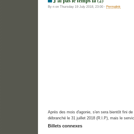
J'ai pas le temps là (2)
By n on Thursday 19 July 2018, 23:00 -
Permalink
Après des mois d'agonie, s'en sera bientôt fini de 
débranché le 31 juillet 2018 (R.I.P), mais le servi
Billets connexes