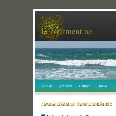
la Tourmentine
Accueil
Archives
Contact
Libellé
« Le graph c'est la vie
-
Y'a comme un lézard »