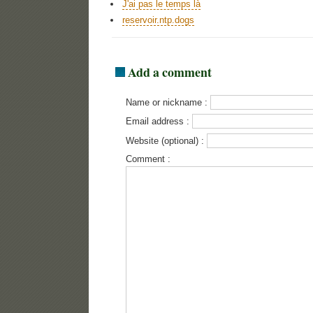
J'ai pas le temps là
reservoir.ntp.dogs
Add a comment
Name or nickname :
Email address :
Website (optional) :
Comment :