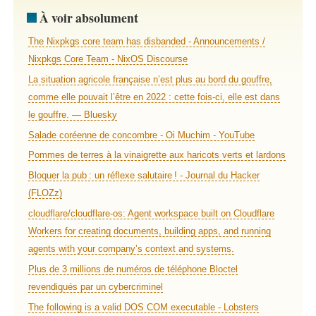
À voir absolument
The Nixpkgs core team has disbanded - Announcements /
Nixpkgs Core Team - NixOS Discourse
La situation agricole française n’est plus au bord du gouffre,
comme elle pouvait l’être en 2022 : cette fois-ci, elle est dans
le gouffre. — Bluesky
Salade coréenne de concombre - Oi Muchim - YouTube
Pommes de terres à la vinaigrette aux haricots verts et lardons
Bloquer la pub : un réflexe salutaire ! - Journal du Hacker
(FLOZz)
cloudflare/cloudflare-os: Agent workspace built on Cloudflare
Workers for creating documents, building apps, and running
agents with your company’s context and systems.
Plus de 3 millions de numéros de téléphone Bloctel
revendiqués par un cybercriminel
The following is a valid DOS COM executable - Lobsters