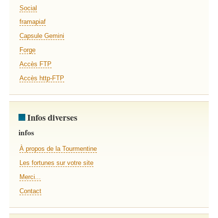
Social
framapiaf
Capsule Gemini
Forge
Accès FTP
Accès http-FTP
Infos diverses
infos
À propos de la Tourmentine
Les fortunes sur votre site
Merci...
Contact