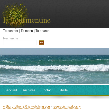
la Tourmentine
To content
|
To menu
|
To search
Recherche
Accueil
Archives
Contact
Libellé
« Big Brother 2.0 is watching you
-
reservoir.ntp.dogs »