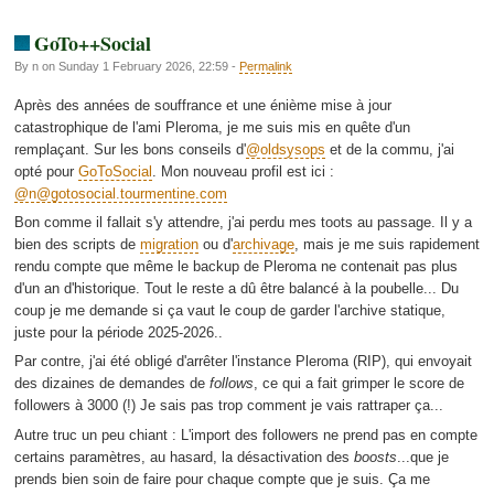
GoTo++Social
By n on Sunday 1 February 2026, 22:59 -
Permalink
Après des années de souffrance et une énième mise à jour
catastrophique de l'ami Pleroma, je me suis mis en quête d'un
remplaçant. Sur les bons conseils d'
@oldsysops
et de la commu, j'ai
opté pour
GoToSocial
. Mon nouveau profil est ici :
@n@gotosocial.tourmentine.com
Bon comme il fallait s'y attendre, j'ai perdu mes toots au passage. Il y a
bien des scripts de
migration
ou d'
archivage
, mais je me suis rapidement
rendu compte que même le backup de Pleroma ne contenait pas plus
d'un an d'historique. Tout le reste a dû être balancé à la poubelle... Du
coup je me demande si ça vaut le coup de garder l'archive statique,
juste pour la période 2025-2026..
Par contre, j'ai été obligé d'arrêter l'instance Pleroma (RIP), qui envoyait
des dizaines de demandes de
follows
, ce qui a fait grimper le score de
followers à 3000 (!) Je sais pas trop comment je vais rattraper ça...
Autre truc un peu chiant : L'import des followers ne prend pas en compte
certains paramètres, au hasard, la désactivation des
boosts
...que je
prends bien soin de faire pour chaque compte que je suis. Ça me