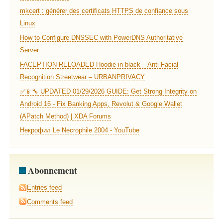
mkcert : générer des certificats HTTPS de confiance sous
Linux
How to Configure DNSSEC with PowerDNS Authoritative
Server
FACEPTION RELOADED Hoodie in black – Anti-Facial
Recognition Streetwear – URBANPRIVACY
✅📱🔧 UPDATED 01/29/2026 GUIDE: Get Strong Integrity on
Android 16 - Fix Banking Apps, Revolut & Google Wallet
(APatch Method) | XDA Forums
Некрофил Le Necrophile 2004 - YouTube
Abonnement
Entries feed
Comments feed