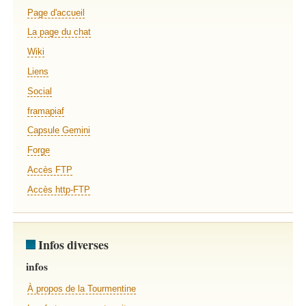
Page d'accueil
La page du chat
Wiki
Liens
Social
framapiaf
Capsule Gemini
Forge
Accès FTP
Accès http-FTP
Infos diverses
infos
À propos de la Tourmentine