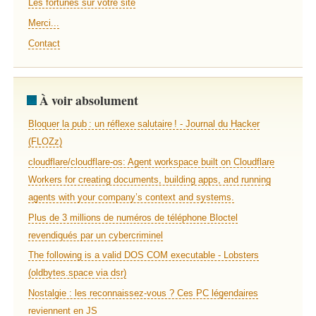
Les fortunes sur votre site
Merci...
Contact
À voir absolument
Bloquer la pub : un réflexe salutaire ! - Journal du Hacker
(FLOZz)
cloudflare/cloudflare-os: Agent workspace built on Cloudflare
Workers for creating documents, building apps, and running
agents with your company’s context and systems.
Plus de 3 millions de numéros de téléphone Bloctel
revendiqués par un cybercriminel
The following is a valid DOS COM executable - Lobsters
(oldbytes.space via dsr)
Nostalgie : les reconnaissez-vous ? Ces PC légendaires
reviennent en JS