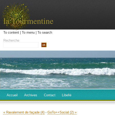
la Tourmentine
To content
|
To menu
|
To search
Recherche
Accueil
Archives
Contact
Libellé
« Ravalement de façade (4)
-
GoTo++Social (2) »