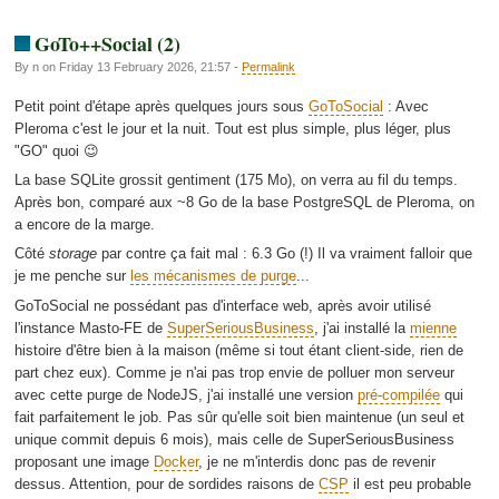
GoTo++Social (2)
By n on Friday 13 February 2026, 21:57 -
Permalink
Petit point d'étape après quelques jours sous
GoToSocial
: Avec
Pleroma c'est le jour et la nuit. Tout est plus simple, plus léger, plus
"GO" quoi 😉
La base SQLite grossit gentiment (175 Mo), on verra au fil du temps.
Après bon, comparé aux ~8 Go de la base PostgreSQL de Pleroma, on
a encore de la marge.
Côté
storage
par contre ça fait mal : 6.3 Go (!) Il va vraiment falloir que
je me penche sur
les mécanismes de purge
...
GoToSocial ne possédant pas d'interface web, après avoir utilisé
l'instance Masto-FE de
SuperSeriousBusiness
, j'ai installé la
mienne
histoire d'être bien à la maison (même si tout étant client-side, rien de
part chez eux). Comme je n'ai pas trop envie de polluer mon serveur
avec cette purge de NodeJS, j'ai installé une version
pré-compilée
qui
fait parfaitement le job. Pas sûr qu'elle soit bien maintenue (un seul et
unique commit depuis 6 mois), mais celle de SuperSeriousBusiness
proposant une image
Docker
, je ne m'interdis donc pas de revenir
dessus. Attention, pour de sordides raisons de
CSP
il est peu probable