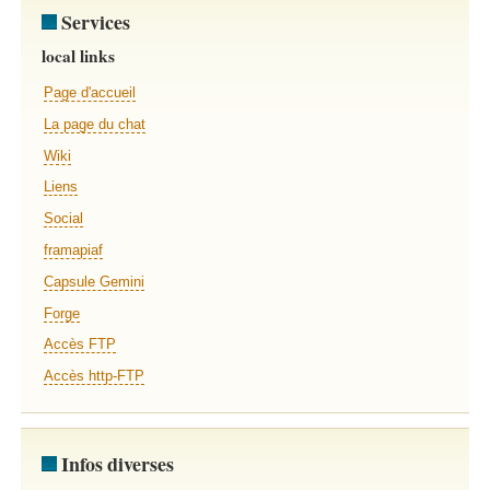
Services
local links
Page d'accueil
La page du chat
Wiki
Liens
Social
framapiaf
Capsule Gemini
Forge
Accès FTP
Accès http-FTP
Infos diverses