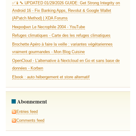
✅📱🔧 UPDATED 01/29/2026 GUIDE: Get Strong Integrity on
Android 16 - Fix Banking Apps, Revolut & Google Wallet
(APatch Method) | XDA Forums
Некрофил Le Necrophile 2004 - YouTube
Refuges climatiques - Carte des les refuges climatiques
Brochette Apéro à faire la veille : variantes végétariennes
vraiment gourmandes - Mon Blog Cuisine
OpenCloud - L'alternative à Nextcloud en Go et sans base de
données - Korben
Ebook : auto hébergement et store alternatif
Abonnement
Entries feed
Comments feed