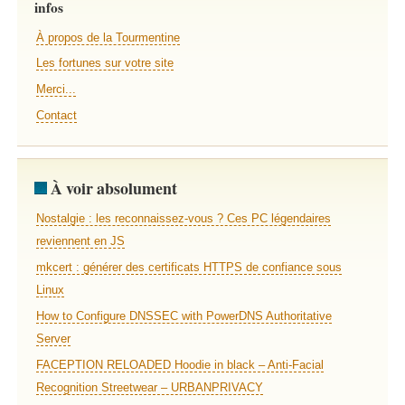
infos
À propos de la Tourmentine
Les fortunes sur votre site
Merci...
Contact
À voir absolument
Nostalgie : les reconnaissez-vous ? Ces PC légendaires
reviennent en JS
mkcert : générer des certificats HTTPS de confiance sous
Linux
How to Configure DNSSEC with PowerDNS Authoritative
Server
FACEPTION RELOADED Hoodie in black – Anti-Facial
Recognition Streetwear – URBANPRIVACY