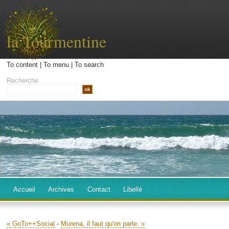
la Tourmentine
To content
|
To menu
|
To search
Recherche
Accueil
Archives
Contact
Libellé
« GoTo++Social
-
Murena, il faut qu'on parle. »