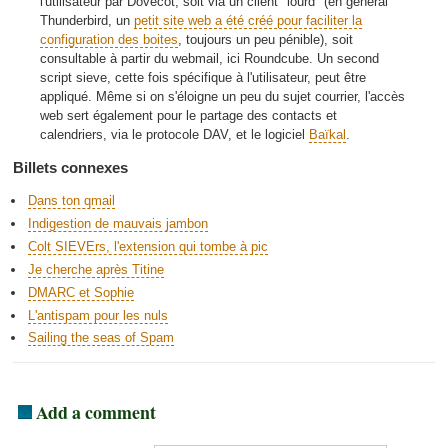
l'utilisateur par Dovecot, soit via un client "lourd" (en général
Thunderbird, un
petit site web a été créé pour faciliter la
configuration des boites
, toujours un peu pénible), soit
consultable à partir du webmail, ici Roundcube. Un second
script sieve, cette fois spécifique à l'utilisateur, peut être
appliqué. Même si on s'éloigne un peu du sujet courrier, l'accès
web sert également pour le partage des contacts et
calendriers, via le protocole DAV, et le logiciel
Baïkal
.
Billets connexes
Dans ton qmail
Indigestion de mauvais jambon
Colt SIEVErs, l'extension qui tombe à pic
Je cherche après Titine
DMARC et Sophie
L'antispam pour les nuls
Sailing the seas of Spam
Add a comment