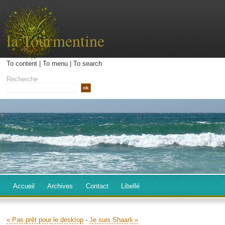
la Tourmentine
To content
|
To menu
|
To search
Recherche
Accueil
Archives
Contact
Libellé
« Pas prêt pour le desktop
-
Je suis Shaarli »