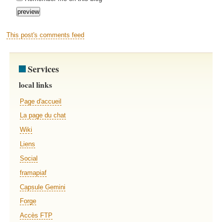
This post's comments feed
Services
local links
Page d'accueil
La page du chat
Wiki
Liens
Social
framapiaf
Capsule Gemini
Forge
Accès FTP