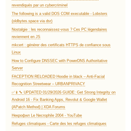
revendiqués par un cybercriminel
The following is a valid DOS COM executable - Lobsters
(oldbytes.space via dsr)
Nostalgie : les reconnaissez-vous ? Ces PC légendaires
reviennent en JS
mkcert : générer des certificats HTTPS de confiance sous
Linux
How to Configure DNSSEC with PowerDNS Authoritative
Server
FACEPTION RELOADED Hoodie in black – Anti-Facial
Recognition Streetwear – URBANPRIVACY
✅📱🔧 UPDATED 01/29/2026 GUIDE: Get Strong Integrity on
Android 16 - Fix Banking Apps, Revolut & Google Wallet
(APatch Method) | XDA Forums
Некрофил Le Necrophile 2004 - YouTube
Refuges climatiques - Carte des les refuges climatiques