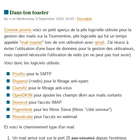
Dans ton toaster
By n on Wednesday 9 September 2020, 19:03 -
Permalink
Comme promis
voici un petit aperçu de la pile logicielle utilisée pour la
gestion des mails sur la Tourmentine, pile logicielle qui fut un temps
appelée "
mail toaster
" lors de son utilisation avec
qmail
. J'ai réussi à
éviter l’utilisation d'une base de données pour la gestion des utilisateurs,
mais rspamd nécessite l'utilisation de redis (on ne peut pas tout avoir)
Voici donc les logiciels utilisés:
Postfix
pour le SMTP
Rspamd
(+redis) pour le filtrage anti-spam
ClamAV
pour le filtrage anti-virus
OpenDKIM
pour ajouter les champs dkim aux mails sortants
Dovecot
pour l'accès IMAP
Pigeonhole
pour les filtres Sieve (filtres "côté serveur")
Roundcube
pour l'accès en webmail
Et voici le cheminement type d'un mail:
Un mail arrive soit sur le port 25
pas sécurisé
depuis l'extérieur,