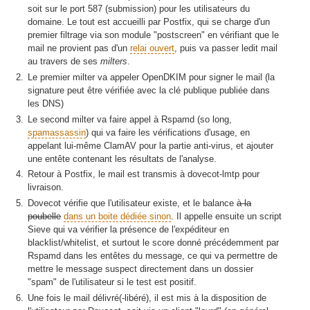
soit sur le port 587 (submission) pour les utilisateurs du
domaine. Le tout est accueilli par Postfix, qui se charge d'un
premier filtrage via son module "postscreen" en vérifiant que le
mail ne provient pas d'un
relai ouvert
, puis va passer ledit mail
au travers de ses
milters
.
Le premier milter va appeler OpenDKIM pour signer le mail (la
signature peut être vérifiée avec la clé publique publiée dans
les DNS)
Le second milter va faire appel à Rspamd (so long,
spamassassin
) qui va faire les vérifications d'usage, en
appelant lui-même ClamAV pour la partie anti-virus, et ajouter
une entête contenant les résultats de l'analyse.
Retour à Postfix, le mail est transmis à dovecot-lmtp pour
livraison.
Dovecot vérifie que l'utilisateur existe, et le balance
à la
poubelle
dans un boite dédiée sinon
. Il appelle ensuite un script
Sieve qui va vérifier la présence de l'expéditeur en
blacklist/whitelist, et surtout le score donné précédemment par
Rspamd dans les entêtes du message, ce qui va permettre de
mettre le message suspect directement dans un dossier
"spam" de l'utilisateur si le test est positif.
Une fois le mail délivré(-libéré), il est mis à la disposition de