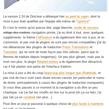
La version 2.24 de Dotclear a débarqué hier
au pied du sapin
, dont la
mise à jour était qualifiée par l'équipe elle-même de "
sportive
".
Et c'est le moins qu'on puisse dire, page blanche,
mode de secours
,
vidage des cookies
navigation privée, j'ai eu droit à tout, avec quelques
suppléments: le thème
FallSeason
a du également être mis à jour, et re-
customisé, et pas mal de plugins ne sont pas encore compatibles (j'ai du
me débarrasser des plugins de traduction
Posts Translations
et
Translater
, qui ne sont de toute façon pas très utilisés, parce que la
flemme de traduire depuis longtemps). Un peu plus gênant, mais pas la
mort non plus, le plugin
Related entries
a du également être désactivé,
car il fait planter une partie de l'interface d'admin.
La mise à jour a été du coup
beaucoup plus longue que d'habitude
, et
pas mal de trucs sont sans doute encore cassés (en particulier le menu
de droite, principalement à cause des plugins de traduction manquants).
Si vous êtes passés à ce moment là la navigation a du être un peu
chaotique, car j'ai fait les modifs en live sur la prod (oh ça va hein, j'ai
pas fait ça un
vendredi
non plus...)
Peut être un jour je passerai à quelque chose de
plus facile à maintenir
,
qui sait, si j'ai le temps.