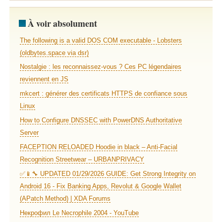
À voir absolument
The following is a valid DOS COM executable - Lobsters
(oldbytes.space via dsr)
Nostalgie : les reconnaissez-vous ? Ces PC légendaires
reviennent en JS
mkcert : générer des certificats HTTPS de confiance sous
Linux
How to Configure DNSSEC with PowerDNS Authoritative
Server
FACEPTION RELOADED Hoodie in black – Anti-Facial
Recognition Streetwear – URBANPRIVACY
✅📱🔧 UPDATED 01/29/2026 GUIDE: Get Strong Integrity on
Android 16 - Fix Banking Apps, Revolut & Google Wallet
(APatch Method) | XDA Forums
Некрофил Le Necrophile 2004 - YouTube