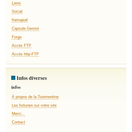
Liens
Social
framapiaf
Capsule Gemini
Forge
Accès FTP
Accès http-FTP
Infos diverses
infos
À propos de la Tourmentine
Les fortunes sur votre site
Merci...
Contact