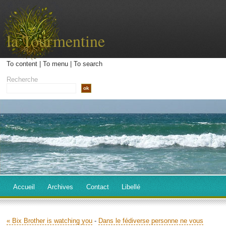
la Tourmentine
To content
|
To menu
|
To search
Recherche
Accueil
Archives
Contact
Libellé
« Bix Brother is watching you
-
Dans le fédiverse personne ne vous