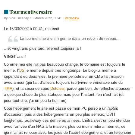
Tourmentiversaire
By n on Tuesday 15 March 2022, 00:41 -
Permalink
Le 15/03/2002 à 00:41, n a écrit:
La tourmentine a enfin germé dans un recoin du réseau...
...et vingt ans plus tard, elle est toujours là !
VINGT
ans !
Comme moi elle n'a pas beaucoup changé, le domaine est toujours le
même, l'
OS
le même depuis très longtemps. Le blog-lui même a
cependant eu deux vies, la première période sur un CMS fait maison
avec amour (qui fait d'ailleurs toujours (sur)vivre le vénérable site du
TMA
), et la seconde sous
Dotclear
, parce que bon. Je réfléchis à passer
à quelque chose de plus statique mais pour l'instant rien n'est fait (et
pour tout dire, j'ai un peu la flemme)
Coté hébergement le site est passé de mon PC perso à un
laptop
d'occasion, puis à des hébergements un peu plus sérieux, OVH
longtemps, Scaleway ces dernières années. L'infra s'est un peu étendue
avec l'arrivée d'un NAS à la maison, plus ou moins relié à Internet, ce
qui m'a fait renouer avec les joies de l'auto-hébergement, et un téléphone