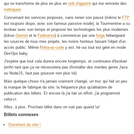
qui se transforme de plus en plus en
ordi d'appoint
qui me remonte des
métriques
.
Concernant les services proposés, sans renier son passé (même le
FTP
est toujours dispo, avec son fameux
passive mode
), la Tourmentine a su
évoluer avec son temps et proposer les technologies les plus modernes
(kikoo
Gemini
et le
Fédiverse
) à commencer par une
forge
hébergeant
les sources de tous mes projets, les moins honteux faisant l'objet d'un
accès public. Même l'
infra-as-code
y est, hé oui tout est géré en mode
DevOps
baby.
J'espère que tout cela durera encore longtemps, et continuera d'évoluer
(enfin tant que ça ne nécessitera pas d'installer des merdes genre Java
ou NodeJS, faut pas pousser non plus lol)
Mais quelque chose n'a jamais vraiment changé, un truc qui fait un peu
la marque de fabrique du site: la fréquence plus qu'aléatoire de
publication des billets. Et encore là j'ai fait un effort, j'ai programmé
celui-ci.
Allez, à plus. Prochain billet dans on sait pas quand \o/
Billets connexes
Ouverture du site !