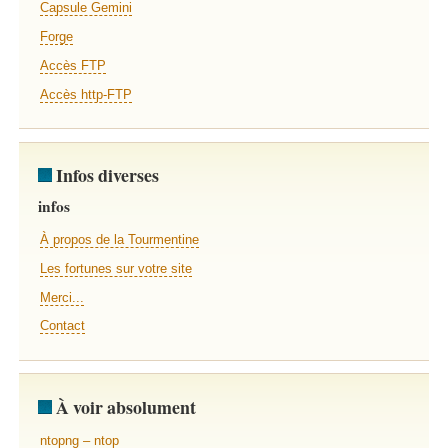
Capsule Gemini
Forge
Accès FTP
Accès http-FTP
Infos diverses
infos
À propos de la Tourmentine
Les fortunes sur votre site
Merci...
Contact
À voir absolument
ntopng – ntop