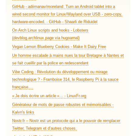
GitHub - adiimanav/moreland: Turn an Android tablet into a
wired second monitor for Linux/Wayland over USB - zero-copy,
hardware-encoded. · GitHub - Shaarli de Riduidel
On Arch Linux scripts and hooks - Lobsters
(devblog.archlinux.page via hugoarnal)
Vegan Lemon Blueberry Cookies - Make It Dairy Free
Un homme escalade à mains nues la tour Bretagne à Nantes et
se fait cueillir par la police en redescendant
Vibe Coding : Révolution du développement ou mirage
technologique ? - Framboise 314, le Raspberry Pi à la sauce
française....
« Je dois écrire un article »… - LinuxFr.org
Générateur de mots de passe robustes et mémorisables -
Kalvn's links
Nostr.fr – Nostr est un protocole qui a le pouvoir de remplacer
Twitter, Telegram et d’autres choses.