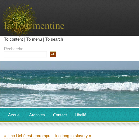
la Tourmentine
To content
|
To menu
|
To search
Recherche
Accueil
Archives
Contact
Libellé
« Lino Débé est corrompu
-
Too long in slavery »