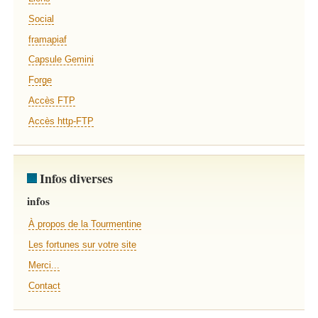
Social
framapiaf
Capsule Gemini
Forge
Accès FTP
Accès http-FTP
Infos diverses
infos
À propos de la Tourmentine
Les fortunes sur votre site
Merci...
Contact