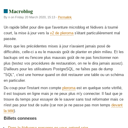
Macroblog
By n on Friday 20 March 2020, 15:13 -
Permalink
Un rapide billet pour dire que l'aventure microblog et fédivers à tourné
court, la mise à jour vers la
v2 de pleroma
s'étant particulièrement mal
passée.
Alors que les précédentes mises à jour n'avaient jamais posé de
difficultés, celle-ci a eu le mauvais goût de planter en plein milieu. Et les
backups ont eu l'encore plus mauvais goût de ne pas fonctionner non
plus (testez vos procédures de restauration, on ne le dira jamais assez).
D'ailleurs pour les utilisateurs PostgreSQL, ne faîtes pas de dump
"SQL", c'est une horreur quand on doit restaurer une table ou un schéma
en particulier.
Du coup pour l'instant mon compte
pleroma
est en quelque sorte vitrifié,
il est toujours en ligne mais je ne peux plus m'y connecter. Il faut que je
trouve du temps pour essayer de le sauver sans tout reformater mais ce
n'est pas pour tout de suite (car non je ne passe pas mon temps
devant
la télé
).
Billets connexes
Dans le fédiverse personne ne vous entend crier