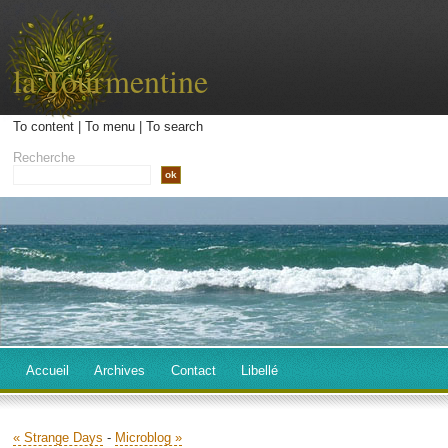
la Tourmentine
To content
|
To menu
|
To search
Recherche
Accueil
Archives
Contact
Libellé
« Strange Days
-
Microblog »