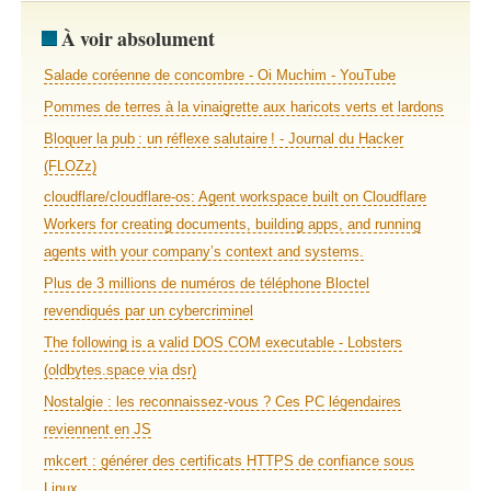
À voir absolument
Salade coréenne de concombre - Oi Muchim - YouTube
Pommes de terres à la vinaigrette aux haricots verts et lardons
Bloquer la pub : un réflexe salutaire ! - Journal du Hacker
(FLOZz)
cloudflare/cloudflare-os: Agent workspace built on Cloudflare
Workers for creating documents, building apps, and running
agents with your company’s context and systems.
Plus de 3 millions de numéros de téléphone Bloctel
revendiqués par un cybercriminel
The following is a valid DOS COM executable - Lobsters
(oldbytes.space via dsr)
Nostalgie : les reconnaissez-vous ? Ces PC légendaires
reviennent en JS
mkcert : générer des certificats HTTPS de confiance sous
Linux