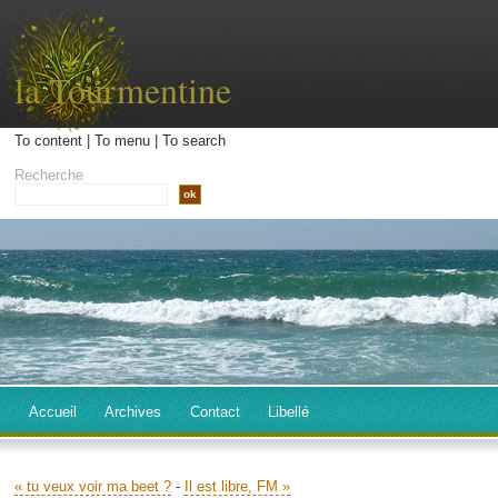
la Tourmentine
To content
|
To menu
|
To search
Recherche
Accueil
Archives
Contact
Libellé
« tu veux voir ma beet ?
-
Il est libre, FM »