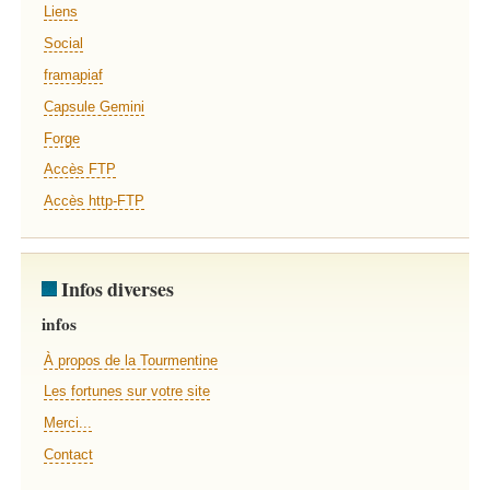
Liens
Social
framapiaf
Capsule Gemini
Forge
Accès FTP
Accès http-FTP
Infos diverses
infos
À propos de la Tourmentine
Les fortunes sur votre site
Merci...
Contact