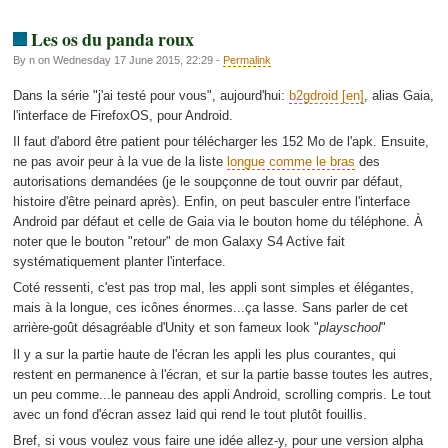
Les os du panda roux
By n on Wednesday 17 June 2015, 22:29 -
Permalink
Dans la série "j'ai testé pour vous", aujourd'hui:
b2gdroid
, alias Gaia,
l'interface de FirefoxOS, pour Android.
Il faut d'abord être patient pour télécharger les 152 Mo de l'apk. Ensuite,
ne pas avoir peur à la vue de la liste
longue comme le bras
des
autorisations demandées (je le soupçonne de tout ouvrir par défaut,
histoire d'être peinard après). Enfin, on peut basculer entre l'interface
Android par défaut et celle de Gaia via le bouton home du téléphone. À
noter que le bouton "retour" de mon Galaxy S4 Active fait
systématiquement planter l'interface.
Coté ressenti, c'est pas trop mal, les appli sont simples et élégantes,
mais à la longue, ces icônes énormes...ça lasse. Sans parler de cet
arrière-goût désagréable d'Unity et son fameux look "
playschool
"
Il y a sur la partie haute de l'écran les appli les plus courantes, qui
restent en permanence à l'écran, et sur la partie basse toutes les autres,
un peu comme...le panneau des appli Android, scrolling compris. Le tout
avec un fond d'écran assez laid qui rend le tout plutôt fouillis.
Bref, si vous voulez vous faire une idée allez-y, pour une version alpha