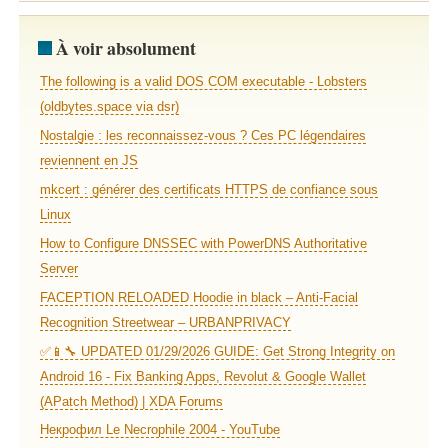
À voir absolument
The following is a valid DOS COM executable - Lobsters
(oldbytes.space via dsr)
Nostalgie : les reconnaissez-vous ? Ces PC légendaires
reviennent en JS
mkcert : générer des certificats HTTPS de confiance sous
Linux
How to Configure DNSSEC with PowerDNS Authoritative
Server
FACEPTION RELOADED Hoodie in black – Anti-Facial
Recognition Streetwear – URBANPRIVACY
✅📱🔧 UPDATED 01/29/2026 GUIDE: Get Strong Integrity on
Android 16 - Fix Banking Apps, Revolut & Google Wallet
(APatch Method) | XDA Forums
Некрофил Le Necrophile 2004 - YouTube