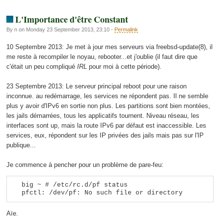
L'Importance d'être Constant
By n on Monday 23 September 2013, 23:10 -
Permalink
10 Septembre 2013: Je met à jour mes serveurs via freebsd-update(8), il
me reste à recompiler le noyau, rebooter...et j'oublie (il faut dire que
c'était un peu compliqué
IRL
pour moi à cette période).
23 Septembre 2013: Le serveur principal reboot pour une raison
inconnue. au redémarrage, les services ne répondent pas. Il ne semble
plus y avoir d'IPv6 en sortie non plus. Les partitions sont bien montées,
les jails démarrées, tous les applicatifs tournent. Niveau réseau, les
interfaces sont up, mais la route IPv6 par défaut est inaccessible. Les
services, eux, répondent sur les IP privées des jails mais pas sur l'IP
publique...
Je commence à pencher pour un problème de pare-feu:
big ~ # /etc/rc.d/pf status
pfctl: /dev/pf: No such file or directory
Aïe.