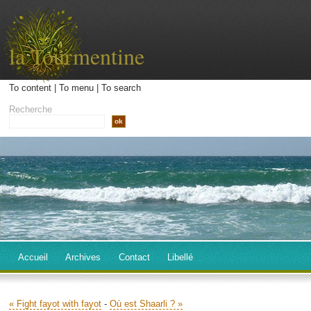
la Tourmentine
To content
|
To menu
|
To search
Recherche
Accueil
Archives
Contact
Libellé
« Fight fayot with fayot
-
Où est Shaarli ? »