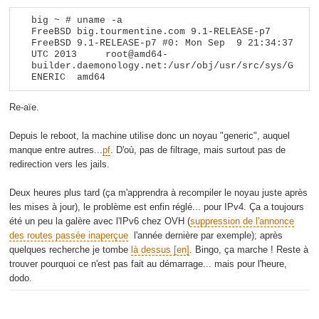
big ~ # uname -a
FreeBSD big.tourmentine.com 9.1-RELEASE-p7 
FreeBSD 9.1-RELEASE-p7 #0: Mon Sep  9 21:34:37 
UTC 2013     root@amd64-
builder.daemonology.net:/usr/obj/usr/src/sys/G
ENERIC  amd64
Re-aïe.
Depuis le reboot, la machine utilise donc un noyau "generic", auquel
manque entre autres...
pf
. D'où, pas de filtrage, mais surtout pas de
redirection vers les jails.
Deux heures plus tard (ça m'apprendra à recompiler le noyau juste après
les mises à jour), le problème est enfin réglé... pour IPv4. Ça a toujours
été un peu la galère avec l'IPv6 chez OVH (
suppression de l'annonce
des routes passée inaperçue
l'année dernière par exemple); après
quelques recherche je tombe
là dessus
. Bingo, ça marche ! Reste à
trouver pourquoi ce n'est pas fait au démarrage... mais pour l'heure,
dodo.