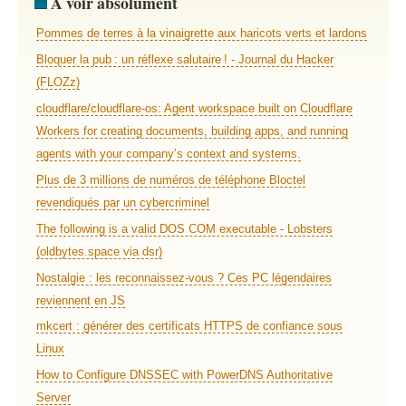
À voir absolument
Pommes de terres à la vinaigrette aux haricots verts et lardons
Bloquer la pub : un réflexe salutaire ! - Journal du Hacker
(FLOZz)
cloudflare/cloudflare-os: Agent workspace built on Cloudflare
Workers for creating documents, building apps, and running
agents with your company’s context and systems.
Plus de 3 millions de numéros de téléphone Bloctel
revendiqués par un cybercriminel
The following is a valid DOS COM executable - Lobsters
(oldbytes.space via dsr)
Nostalgie : les reconnaissez-vous ? Ces PC légendaires
reviennent en JS
mkcert : générer des certificats HTTPS de confiance sous
Linux
How to Configure DNSSEC with PowerDNS Authoritative
Server