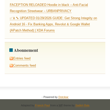
FACEPTION RELOADED Hoodie in black – Anti-Facial
Recognition Streetwear – URBANPRIVACY
✅📱🔧 UPDATED 01/29/2026 GUIDE: Get Strong Integrity on
Android 16 - Fix Banking Apps, Revolut & Google Wallet
(APatch Method) | XDA Forums
Abonnement
Entries feed
Comments feed
- Powered by
Dotclear
Adapted by
Franck Paul
from a
WP
theme by
Sadish Bala