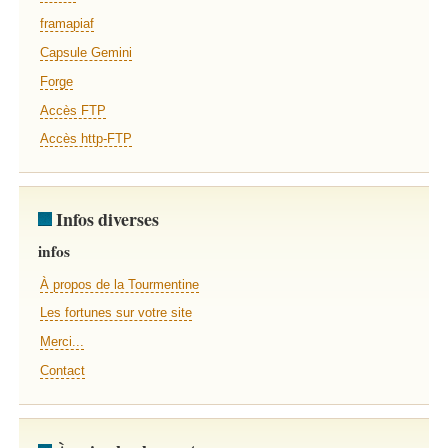
framapiaf
Capsule Gemini
Forge
Accès FTP
Accès http-FTP
Infos diverses
infos
À propos de la Tourmentine
Les fortunes sur votre site
Merci...
Contact