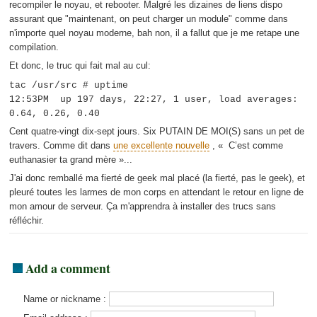
recompiler le noyau, et rebooter. Malgré les dizaines de liens dispo
assurant que "maintenant, on peut charger un module" comme dans
n'importe quel noyau moderne, bah non, il a fallut que je me retape une
compilation.
Et donc, le truc qui fait mal au cul:
tac /usr/src # uptime
12:53PM up 197 days, 22:27, 1 user, load averages:
0.64, 0.26, 0.40
Cent quatre-vingt dix-sept jours. Six PUTAIN DE MOI(S) sans un pet de
travers. Comme dit dans
une excellente nouvelle
, « C’est comme
euthanasier ta grand mère »...
J'ai donc remballé ma fierté de geek mal placé (la fierté, pas le geek), et
pleuré toutes les larmes de mon corps en attendant le retour en ligne de
mon amour de serveur. Ça m'apprendra à installer des trucs sans
réfléchir.
Add a comment
Name or nickname :