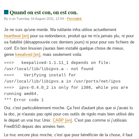
Quand on est con, on est con.
By n on Tuesday 16 August 2011, 12:54 -
Permalink
Je ne suis qu'une merde. Ma rutilante infra utilise actuellement
heartbeat
pour sa redondance, produit qui ne m'a jamais plu, ni pour
sa fiabilité (désapprouvée ces derniers jours) ni pour pour ses fichiers de
conf. En bon linuxien j'aurais bien installé quelque chose de mieux,
genre
keealived
, mais seulement voila:
===> keepalived-1.1.11_1 depends on file:
/usr/local/lib/libipvs.a - not found
===> Verifying install for
/usr/local/lib/libipvs.a in /usr/ports/net/ipvs
===> ipvs-0.4.0_2 is only for i386, while you are
running amd64.
*** Error code 1
Oui, c'est particulièrement moche. Ça l'est d'autant plus que si j'avais lu
la doc, je n'aurais pas opté pour ces outils de rigolo mais bien utilisé dès
le départ un vrai truc Unix:
CARP
. C'est pas comme si j’utilisais
FreeBSD depuis des années hein.
Le truc encore plus moche, c'est que pour bénéficier de la chose, il faut