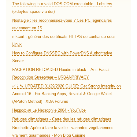
The following is a valid DOS COM executable - Lobsters
(oldbytes.space via dsr)
Nostalgie : les reconnaissez-vous ? Ces PC légendaires
reviennent en JS
mkcert : générer des certificats HTTPS de confiance sous
Linux
How to Configure DNSSEC with PowerDNS Authoritative
Server
FACEPTION RELOADED Hoodie in black – Anti-Facial
Recognition Streetwear – URBANPRIVACY
✅📱🔧 UPDATED 01/29/2026 GUIDE: Get Strong Integrity on
Android 16 - Fix Banking Apps, Revolut & Google Wallet
(APatch Method) | XDA Forums
Некрофил Le Necrophile 2004 - YouTube
Refuges climatiques - Carte des les refuges climatiques
Brochette Apéro à faire la veille : variantes végétariennes
vraiment gourmandes - Mon Blog Cuisine