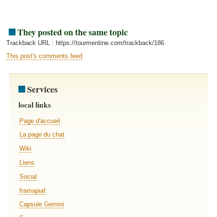
They posted on the same topic
Trackback URL : https://tourmentine.com/trackback/186
This post's comments feed
Services
local links
Page d'accueil
La page du chat
Wiki
Liens
Social
framapiaf
Capsule Gemini