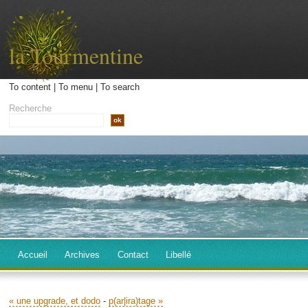
la Tourmentine
To content
|
To menu
|
To search
Recherche
Accueil
Archives
Contact
Libellé
« une upgrade, et dodo
-
p(ar|ira)tage »