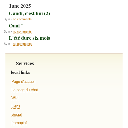
June 2025
Gandi, c'est fini (2)
By n -
no comments
Ouaf !
By n -
no comments
L'été dure six mois
By n -
no comments
Services
local links
Page d'accueil
La page du chat
Wiki
Liens
Social
framapiaf