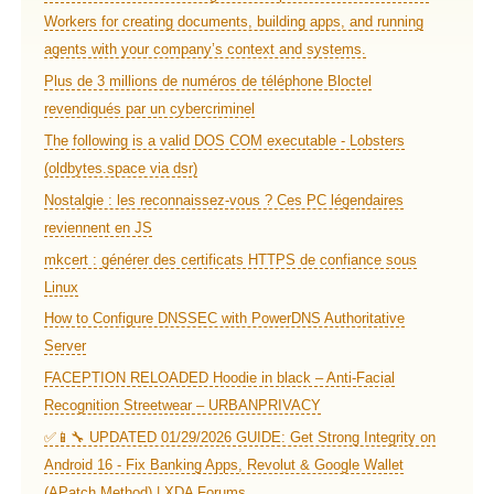
Workers for creating documents, building apps, and running
agents with your company’s context and systems.
Plus de 3 millions de numéros de téléphone Bloctel
revendiqués par un cybercriminel
The following is a valid DOS COM executable - Lobsters
(oldbytes.space via dsr)
Nostalgie : les reconnaissez-vous ? Ces PC légendaires
reviennent en JS
mkcert : générer des certificats HTTPS de confiance sous
Linux
How to Configure DNSSEC with PowerDNS Authoritative
Server
FACEPTION RELOADED Hoodie in black – Anti-Facial
Recognition Streetwear – URBANPRIVACY
✅📱🔧 UPDATED 01/29/2026 GUIDE: Get Strong Integrity on
Android 16 - Fix Banking Apps, Revolut & Google Wallet
(APatch Method) | XDA Forums