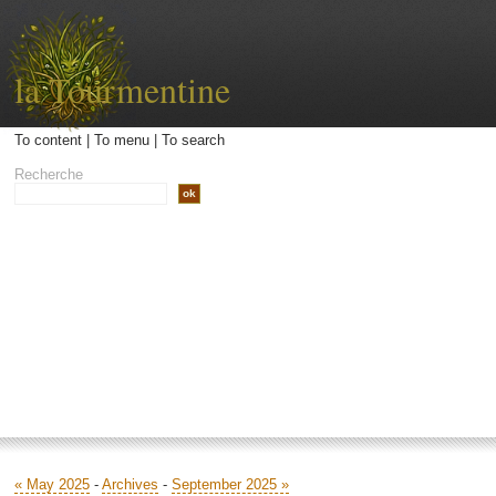
la Tourmentine
To content
|
To menu
|
To search
Recherche
Accueil
Archives
Contact
Libellé
« May 2025
-
Archives
-
September 2025 »