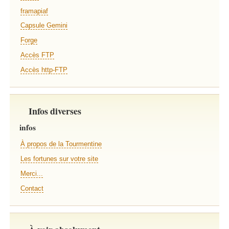
framapiaf
Capsule Gemini
Forge
Accès FTP
Accès http-FTP
Infos diverses
infos
À propos de la Tourmentine
Les fortunes sur votre site
Merci...
Contact