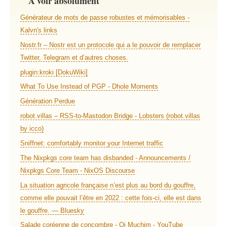
À voir absolument
Générateur de mots de passe robustes et mémorisables -
Kalvn's links
Nostr.fr – Nostr est un protocole qui a le pouvoir de remplacer
Twitter, Telegram et d’autres choses.
plugin:kroki [DokuWiki]
What To Use Instead of PGP - Dhole Moments
Génération Perdue
robot.villas – RSS-to-Mastodon Bridge - Lobsters (robot.villas
by icco)
Sniffnet: comfortably monitor your Internet traffic
The Nixpkgs core team has disbanded - Announcements /
Nixpkgs Core Team - NixOS Discourse
La situation agricole française n’est plus au bord du gouffre,
comme elle pouvait l’être en 2022 : cette fois-ci, elle est dans
le gouffre. — Bluesky
Salade coréenne de concombre - Oi Muchim - YouTube