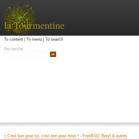
la Tourmentine
To content
|
To menu
|
To search
Recherche
Accueil
Archives
Contact
Libellé
« C'est bon pour toi, c'est bon pour nous !
-
FreeBSD, Beryl & autres