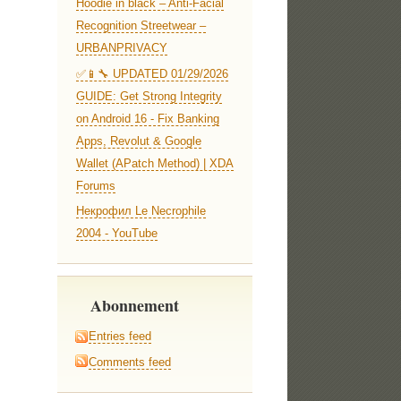
Hoodie in black – Anti-Facial
Recognition Streetwear –
URBANPRIVACY
✅📱🔧 UPDATED 01/29/2026
GUIDE: Get Strong Integrity
on Android 16 - Fix Banking
Apps, Revolut & Google
Wallet (APatch Method) | XDA
Forums
Некрофил Le Necrophile
2004 - YouTube
Abonnement
Entries feed
Comments feed