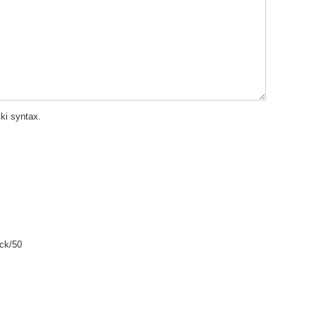
ki syntax.
ack/50