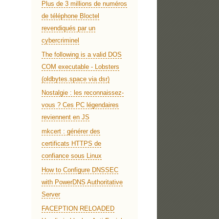
Plus de 3 millions de numéros
de téléphone Bloctel
revendiqués par un
cybercriminel
The following is a valid DOS
COM executable - Lobsters
(oldbytes.space via dsr)
Nostalgie : les reconnaissez-
vous ? Ces PC légendaires
reviennent en JS
mkcert : générer des
certificats HTTPS de
confiance sous Linux
How to Configure DNSSEC
with PowerDNS Authoritative
Server
FACEPTION RELOADED