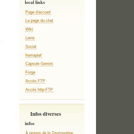
local links
Page d'accueil
La page du chat
Wiki
Liens
Social
framapiaf
Capsule Gemini
Forge
Accès FTP
Accès http-FTP
Infos diverses
infos
À propos de la Tourmentine