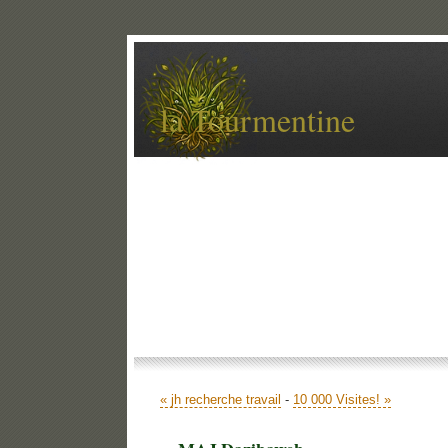
la Tourmentine
Accueil
Archives
Contact
Libellé
« jh recherche travail
-
10 000 Visites! »