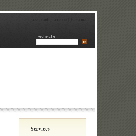
To content
|
To menu
|
To search
Recherche
Services