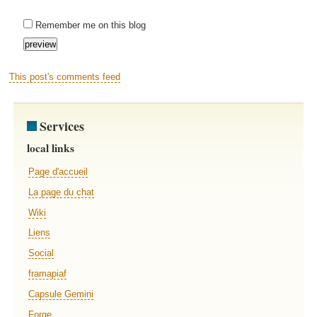
Remember me on this blog
This post's comments feed
Services
local links
Page d'accueil
La page du chat
Wiki
Liens
Social
framapiaf
Capsule Gemini
Forge