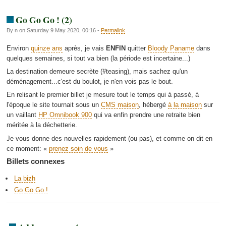
Go Go Go ! (2)
By n on Saturday 9 May 2020, 00:16 -
Permalink
Environ
quinze ans
après, je vais
ENFIN
quitter
Bloody Paname
dans
quelques semaines, si tout va bien (la période est incertaine...)
La destination demeure secrète (#teasing), mais sachez qu'un
déménagement...c'est du boulot, je n'en vois pas le bout.
En relisant le premier billet je mesure tout le temps qui à passé, à
l'époque le site tournait sous un
CMS maison
, hébergé
à la maison
sur
un vaillant
HP Omnibook 900
qui va enfin prendre une retraite bien
méritée à la déchetterie.
Je vous donne des nouvelles rapidement (ou pas), et comme on dit en
ce moment: «
prenez soin de vous
»
Billets connexes
La bizh
Go Go Go !