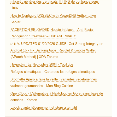
mkcert : générer des certificats HTTPS de confiance sous
Linux
How to Configure DNSSEC with PowerDNS Authoritative
Server
FACEPTION RELOADED Hoodie in black – Anti-Facial
Recognition Streetwear – URBANPRIVACY
✅📱🔧 UPDATED 01/29/2026 GUIDE: Get Strong Integrity on
Android 16 - Fix Banking Apps, Revolut & Google Wallet
(APatch Method) | XDA Forums
Некрофил Le Necrophile 2004 - YouTube
Refuges climatiques - Carte des les refuges climatiques
Brochette Apéro à faire la veille : variantes végétariennes
vraiment gourmandes - Mon Blog Cuisine
OpenCloud - L'alternative à Nextcloud en Go et sans base de
données - Korben
Ebook : auto hébergement et store alternatif