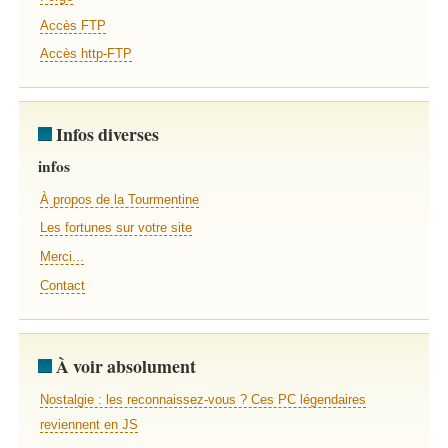
Accès FTP
Accès http-FTP
Infos diverses
infos
À propos de la Tourmentine
Les fortunes sur votre site
Merci...
Contact
À voir absolument
Nostalgie : les reconnaissez-vous ? Ces PC légendaires
reviennent en JS