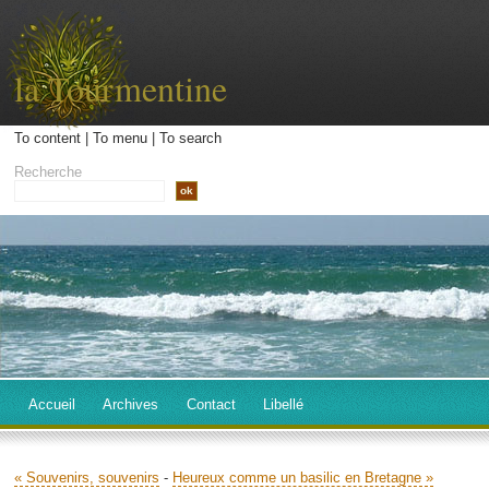
la Tourmentine
To content
|
To menu
|
To search
Recherche
Accueil
Archives
Contact
Libellé
« Souvenirs, souvenirs
-
Heureux comme un basilic en Bretagne »