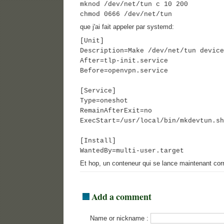
mknod /dev/net/tun c 10 200
chmod 0666 /dev/net/tun
que j'ai fait appeler par systemd:
[Unit]
Description=Make /dev/net/tun device
After=tlp-init.service
Before=openvpn.service
[Service]
Type=oneshot
RemainAfterExit=no
ExecStart=/usr/local/bin/mkdevtun.sh
[Install]
WantedBy=multi-user.target
Et hop, un conteneur qui se lance maintenant co
Add a comment
Name or nickname :