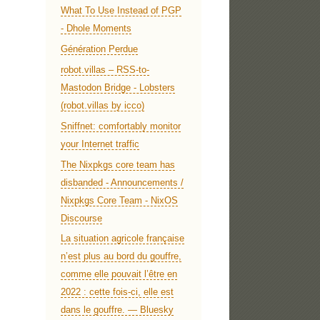
What To Use Instead of PGP
- Dhole Moments
Génération Perdue
robot.villas – RSS-to-
Mastodon Bridge - Lobsters
(robot.villas by icco)
Sniffnet: comfortably monitor
your Internet traffic
The Nixpkgs core team has
disbanded - Announcements /
Nixpkgs Core Team - NixOS
Discourse
La situation agricole française
n’est plus au bord du gouffre,
comme elle pouvait l’être en
2022 : cette fois-ci, elle est
dans le gouffre. — Bluesky