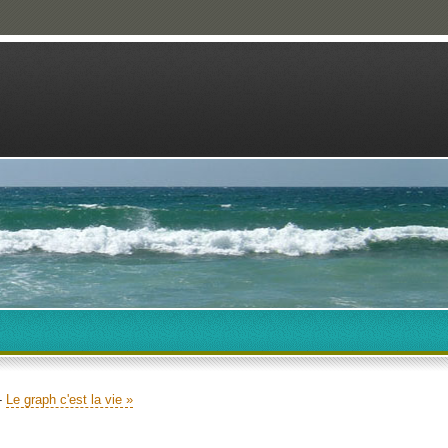
-
Le graph c'est la vie »