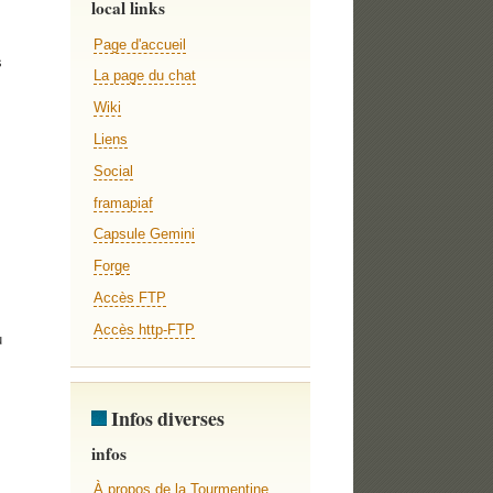
local links
Page d'accueil
s
La page du chat
Wiki
Liens
Social
framapiaf
Capsule Gemini
Forge
Accès FTP
Accès http-FTP
u
Infos diverses
infos
À propos de la Tourmentine