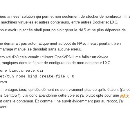
ues années, solution qui permet non seulement de stocker de nombreux film
 machines virtuelles et autres conteneurs, entre autres Docker et LXC.
e pour avoir un accès shell pour pouvoir gérer le NAS et ne plus dépendre de
ne démarrait pas automatiquement au boot du NAS. Il était pourtant bien
marrage manuel se déroulait sans aucune erreur...
 trouvé d'où cela venait: utilisant OpenVPN il me fallait un
device
s magiques dans le fichier de configuration de mon conteneur LXC:
one bind,create=dir
et/tun none bind,create=file 0 0
rwm
ux montages
bind
, qui décidément ne sont vraiment plus ce qu'ils étaient (j'ai e
 CentOS7). J'ai donc abandonné cette voie et j'ai plutôt opté pour une
autre
ent dans le conteneur. Et comme il ne survit évidemment pas au reboot, j'ai
vant: