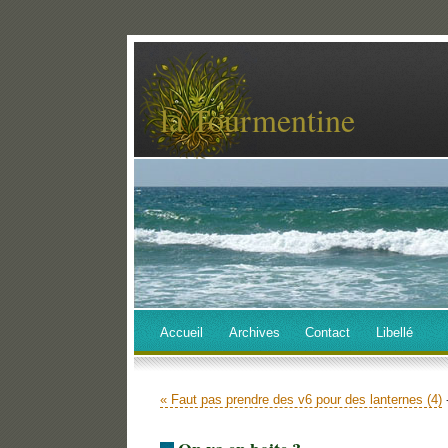
la Tourmentine
Accueil
Archives
Contact
Libellé
« Faut pas prendre des v6 pour des lanternes (4)