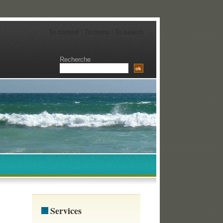
To content
|
To menu
|
To search
Recherche
Services