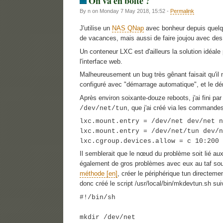
On va en boite ?
By n on Monday 7 May 2018, 15:52 -
Permalink
J'utilise un
NAS QNap
avec bonheur depuis quelq
de vacances, mais aussi de faire joujou avec des
Un conteneur LXC est d'ailleurs la solution idéal
l'interface web.
Malheureusement un bug très gênant faisait qu'il 
configuré avec "démarrage automatique", et le dé
Après environ soixante-douze reboots, j'ai fini par
, que j'ai créé via les commande
/dev/net/tun
lxc.mount.entry = /dev/net dev/net n
lxc.mount.entry = /dev/net/tun dev/n
lxc.cgroup.devices.allow = c 10:200 
Il semblerait que le nœud du problème soit lié a
également de gros problèmes avec eux au taf sous
méthode
, créer le périphérique tun directem
donc créé le script /usr/local/bin/mkdevtun.sh sui
#!/bin/sh
mkdir /dev/net