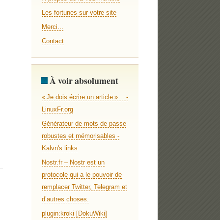
Les fortunes sur votre site
Merci...
Contact
À voir absolument
« Je dois écrire un article »… -
LinuxFr.org
Générateur de mots de passe
robustes et mémorisables -
Kalvn's links
Nostr.fr – Nostr est un
protocole qui a le pouvoir de
remplacer Twitter, Telegram et
d’autres choses.
plugin:kroki [DokuWiki]