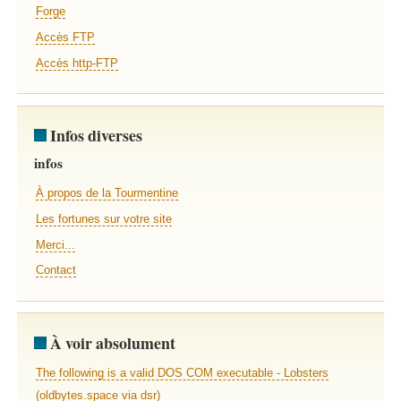
Forge
Accès FTP
Accès http-FTP
Infos diverses
infos
À propos de la Tourmentine
Les fortunes sur votre site
Merci...
Contact
À voir absolument
The following is a valid DOS COM executable - Lobsters
(oldbytes.space via dsr)