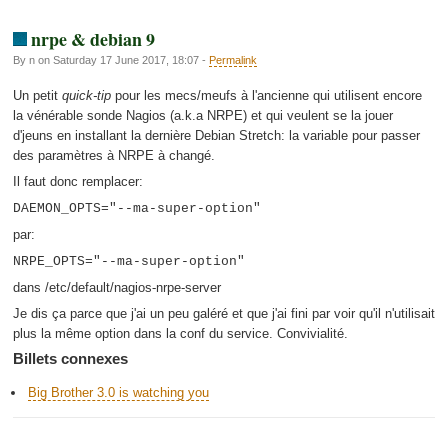
nrpe & debian 9
By n on Saturday 17 June 2017, 18:07 -
Permalink
Un petit
quick-tip
pour les mecs/meufs à l'ancienne qui utilisent encore
la vénérable sonde Nagios (a.k.a NRPE) et qui veulent se la jouer
d'jeuns en installant la dernière Debian Stretch: la variable pour passer
des paramètres à NRPE à changé.
Il faut donc remplacer:
DAEMON_OPTS="--ma-super-option"
par:
NRPE_OPTS="--ma-super-option"
dans /etc/default/nagios-nrpe-server
Je dis ça parce que j'ai un peu galéré et que j'ai fini par voir qu'il n'utilisait
plus la même option dans la conf du service. Convivialité.
Billets connexes
Big Brother 3.0 is watching you