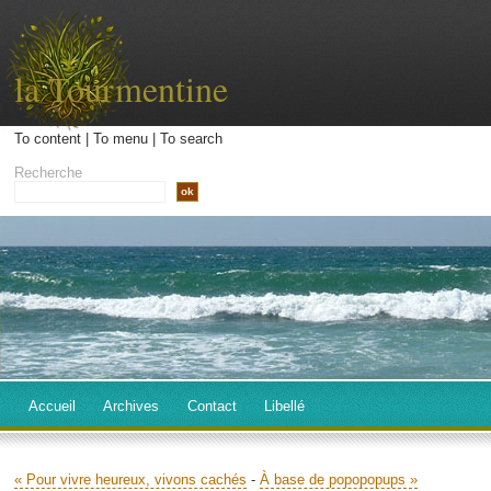
la Tourmentine
To content
|
To menu
|
To search
Recherche
Accueil
Archives
Contact
Libellé
« Pour vivre heureux, vivons cachés
-
À base de popopopups »