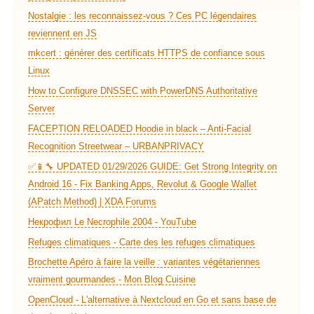
Nostalgie : les reconnaissez-vous ? Ces PC légendaires
reviennent en JS
mkcert : générer des certificats HTTPS de confiance sous
Linux
How to Configure DNSSEC with PowerDNS Authoritative
Server
FACEPTION RELOADED Hoodie in black – Anti-Facial
Recognition Streetwear – URBANPRIVACY
✅📱🔧 UPDATED 01/29/2026 GUIDE: Get Strong Integrity on
Android 16 - Fix Banking Apps, Revolut & Google Wallet
(APatch Method) | XDA Forums
Некрофил Le Necrophile 2004 - YouTube
Refuges climatiques - Carte des les refuges climatiques
Brochette Apéro à faire la veille : variantes végétariennes
vraiment gourmandes - Mon Blog Cuisine
OpenCloud - L'alternative à Nextcloud en Go et sans base de