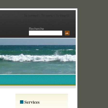
To content
|
To menu
|
To search
Recherche
Services