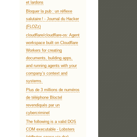
et lardons
Bloquer la pub : un réflexe
salutaire ! - Journal du Hacker
(FLOZz)
cloudflare/cloudflare-os: Agent
workspace built on Cloudflare
Workers for creating
documents, building apps,
and running agents with your
company’s context and
systems.
Plus de 3 millions de numéros
de téléphone Bloctel
revendiqués par un
cybercriminel
The following is a valid DOS
COM executable - Lobsters
(oldbytes.space via dsr)