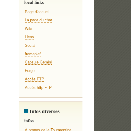
local links
Page d'accueil
La page du chat
Wiki
Liens
Social
framapiaf
Capsule Gemini
Forge
Accès FTP
Accès http-FTP
Infos diverses
infos
À propos de la Tourmentine