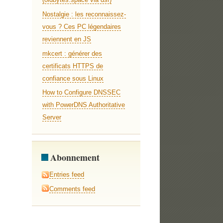
Nostalgie : les reconnaissez-
vous ? Ces PC légendaires
reviennent en JS
mkcert : générer des
certificats HTTPS de
confiance sous Linux
How to Configure DNSSEC
with PowerDNS Authoritative
Server
Abonnement
Entries feed
Comments feed