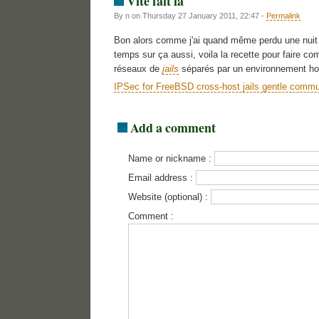
Vite fait là
By n on Thursday 27 January 2011, 22:47 -
Permalink
Bon alors comme j'ai quand même perdu une nuit av
temps sur ça aussi, voila la recette pour faire co
réseaux de
jails
séparés par un environnement hos
IPSec for FreeBSD cross-host jails gentle commu
Add a comment
Name or nickname :
Email address :
Website (optional) :
Comment :