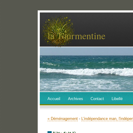
la Tourmentine
Accueil
Archives
Contact
Libellé
« Déménagement
-
L'indépendance man, l'indépe