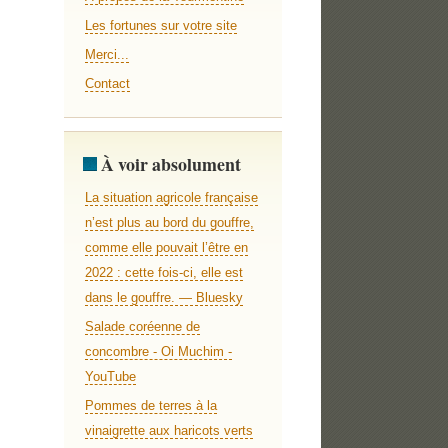
Les fortunes sur votre site
Merci...
Contact
À voir absolument
La situation agricole française
n’est plus au bord du gouffre,
comme elle pouvait l’être en
2022 : cette fois-ci, elle est
dans le gouffre. — Bluesky
Salade coréenne de
concombre - Oi Muchim -
YouTube
Pommes de terres à la
vinaigrette aux haricots verts