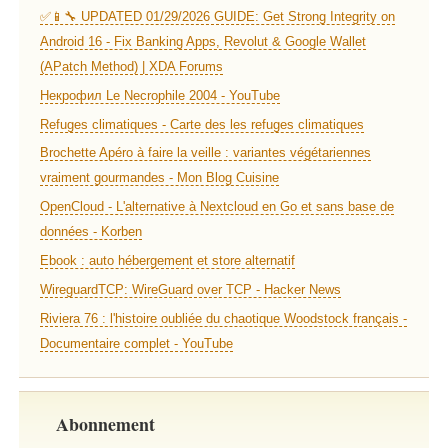
✅📱🔧 UPDATED 01/29/2026 GUIDE: Get Strong Integrity on
Android 16 - Fix Banking Apps, Revolut & Google Wallet
(APatch Method) | XDA Forums
Некрофил Le Necrophile 2004 - YouTube
Refuges climatiques - Carte des les refuges climatiques
Brochette Apéro à faire la veille : variantes végétariennes
vraiment gourmandes - Mon Blog Cuisine
OpenCloud - L'alternative à Nextcloud en Go et sans base de
données - Korben
Ebook : auto hébergement et store alternatif
WireguardTCP: WireGuard over TCP - Hacker News
Riviera 76 : l'histoire oubliée du chaotique Woodstock français -
Documentaire complet - YouTube
Abonnement