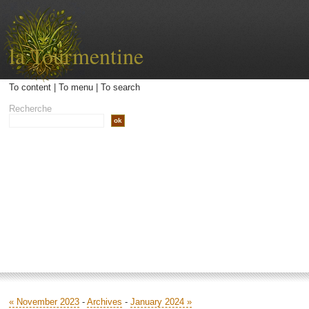
la Tourmentine
To content
|
To menu
|
To search
Recherche
Accueil
Archives
Contact
Libellé
« November 2023
-
Archives
-
January 2024 »