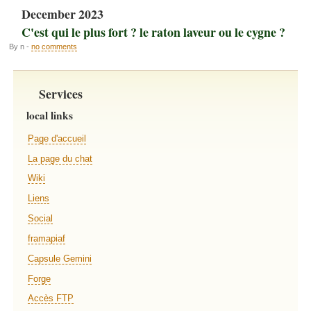
December 2023
C'est qui le plus fort ? le raton laveur ou le cygne ?
By n -
no comments
Services
local links
Page d'accueil
La page du chat
Wiki
Liens
Social
framapiaf
Capsule Gemini
Forge
Accès FTP