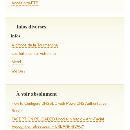
Accès http-FTP
Infos diverses
infos
À propos de la Tourmentine
Les fortunes sur votre site
Merci...
Contact
À voir absolument
How to Configure DNSSEC with PowerDNS Authoritative
Server
FACEPTION RELOADED Hoodie in black – Anti-Facial
Recognition Streetwear – URBANPRIVACY