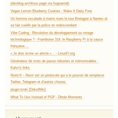
(devblog.archlinux.page via hugoarnal)
Vegan Lemon Blueberry Cookies - Make It Dairy Free
Un homme escalade à mains nues la tour Bretagne à Nantes et
se fait cueillir par la police en redescendant
Vibe Coding : Révolution du développement ou mirage
technologique ? - Framboise 314, le Raspberry Pi à la sauce
française....
« Je dois écrire un article »… - LinuxFr.org
Générateur de mots de passe robustes et mémorisables -
Kalvn's links
Nostr.fr – Nostr est un protocole qui a le pouvoir de remplacer
Twitter, Telegram et d’autres choses.
plugin:kroki [DokuWiki]
What To Use Instead of PGP - Dhole Moments