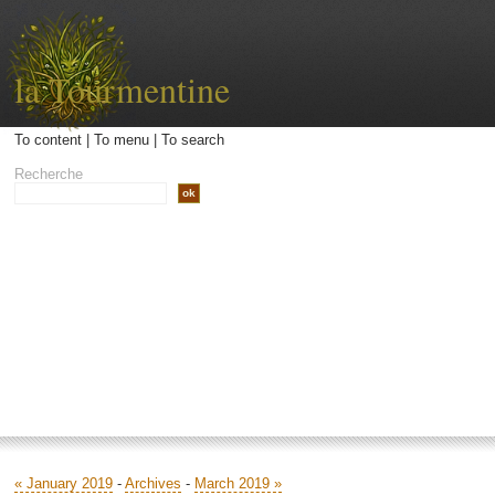
la Tourmentine
To content
|
To menu
|
To search
Recherche
Accueil
Archives
Contact
Libellé
« January 2019
-
Archives
-
March 2019 »