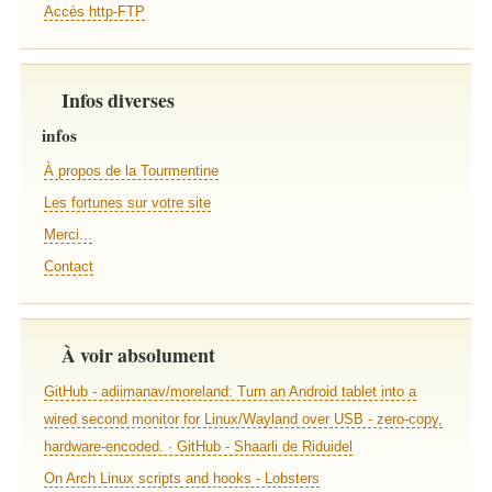
Accès http-FTP
Infos diverses
infos
À propos de la Tourmentine
Les fortunes sur votre site
Merci...
Contact
À voir absolument
GitHub - adiimanav/moreland: Turn an Android tablet into a
wired second monitor for Linux/Wayland over USB - zero-copy,
hardware-encoded. · GitHub - Shaarli de Riduidel
On Arch Linux scripts and hooks - Lobsters