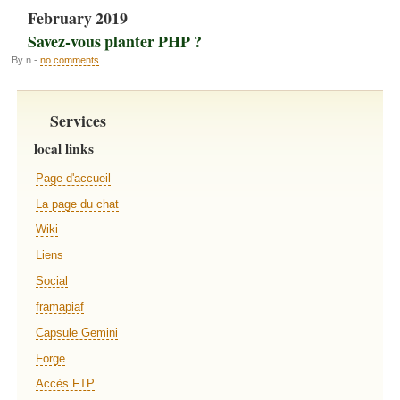
February 2019
Savez-vous planter PHP ?
By n -
no comments
Services
local links
Page d'accueil
La page du chat
Wiki
Liens
Social
framapiaf
Capsule Gemini
Forge
Accès FTP