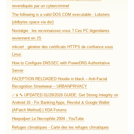
revendiqués par un cybercriminel
The following is a valid DOS COM executable - Lobsters
(oldbytes.space via dsr)
Nostalgie : les reconnaissez-vous ? Ces PC légendaires
reviennent en JS
mkcert : générer des certificats HTTPS de confiance sous
Linux
How to Configure DNSSEC with PowerDNS Authoritative
Server
FACEPTION RELOADED Hoodie in black – Anti-Facial
Recognition Streetwear – URBANPRIVACY
✅📱🔧 UPDATED 01/29/2026 GUIDE: Get Strong Integrity on
Android 16 - Fix Banking Apps, Revolut & Google Wallet
(APatch Method) | XDA Forums
Некрофил Le Necrophile 2004 - YouTube
Refuges climatiques - Carte des les refuges climatiques