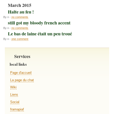
March 2015
Halte au feu !
By n -
no comments
still got my bloody french accent
By n -
no comments
Le bas de laine était un peu troué
By n -
one comment
Services
local links
Page d'accueil
La page du chat
Wiki
Liens
Social
framapiaf