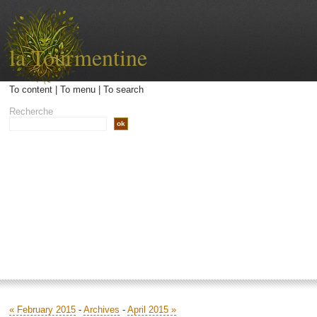
la Tourmentine
To content
|
To menu
|
To search
Recherche
Accueil
Archives
Contact
Libellé
« February 2015
-
Archives
-
April 2015 »