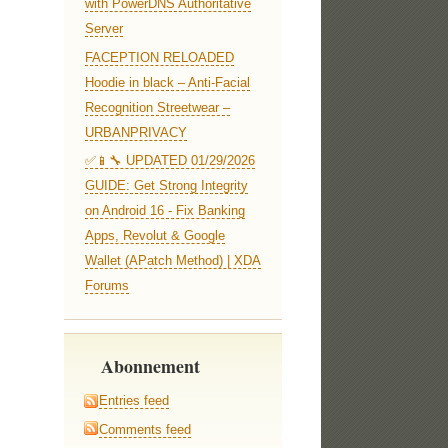
with PowerDNS Authoritative
Server
FACEPTION RELOADED
Hoodie in black – Anti-Facial
Recognition Streetwear –
URBANPRIVACY
✅📱🔧 UPDATED 01/29/2026
GUIDE: Get Strong Integrity
on Android 16 - Fix Banking
Apps, Revolut & Google
Wallet (APatch Method) | XDA
Forums
Abonnement
Entries feed
Comments feed