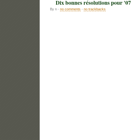
Dix bonnes résolutions pour '07
By n -
no comments
-
no trackbacks