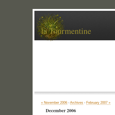
la Tourmentine
Accueil
Archives
Contact
Libellé
« November 2006
-
Archives
-
February 2007 »
December 2006