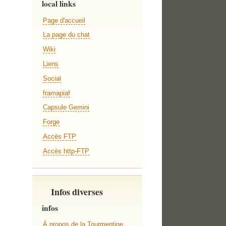
local links
Page d'accueil
La page du chat
Wiki
Liens
Social
framapiaf
Capsule Gemini
Forge
Accès FTP
Accès http-FTP
Infos diverses
infos
À propos de la Tourmentine