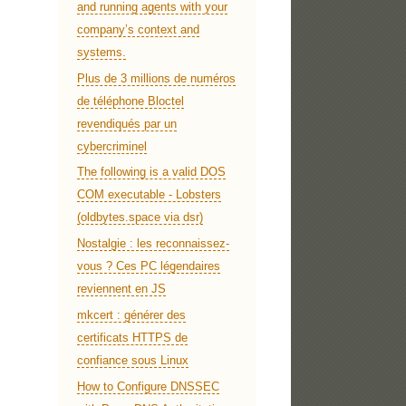
and running agents with your
company’s context and
systems.
Plus de 3 millions de numéros
de téléphone Bloctel
revendiqués par un
cybercriminel
The following is a valid DOS
COM executable - Lobsters
(oldbytes.space via dsr)
Nostalgie : les reconnaissez-
vous ? Ces PC légendaires
reviennent en JS
mkcert : générer des
certificats HTTPS de
confiance sous Linux
How to Configure DNSSEC