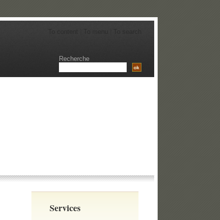
To content
|
To menu
|
To search
Recherche
Services