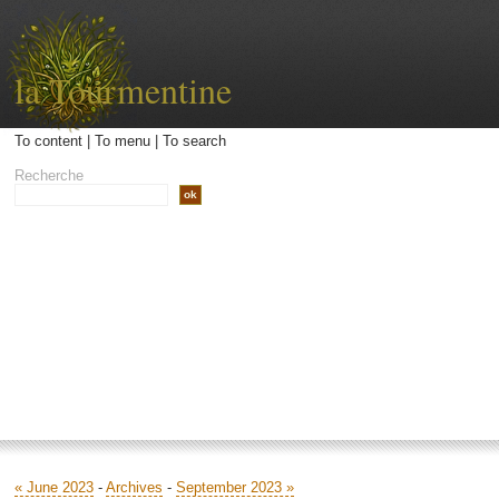
la Tourmentine
To content
|
To menu
|
To search
Recherche
Accueil
Archives
Contact
Libellé
« June 2023
-
Archives
-
September 2023 »