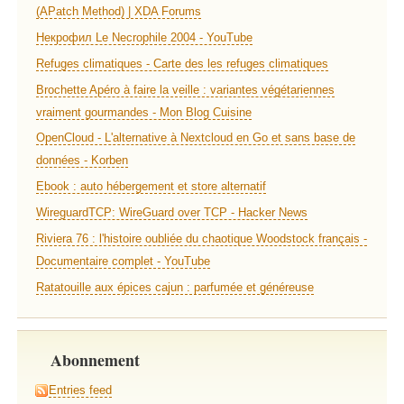
(APatch Method) | XDA Forums
Некрофил Le Necrophile 2004 - YouTube
Refuges climatiques - Carte des les refuges climatiques
Brochette Apéro à faire la veille : variantes végétariennes
vraiment gourmandes - Mon Blog Cuisine
OpenCloud - L'alternative à Nextcloud en Go et sans base de
données - Korben
Ebook : auto hébergement et store alternatif
WireguardTCP: WireGuard over TCP - Hacker News
Riviera 76 : l'histoire oubliée du chaotique Woodstock français -
Documentaire complet - YouTube
Ratatouille aux épices cajun : parfumée et généreuse
Abonnement
Entries feed