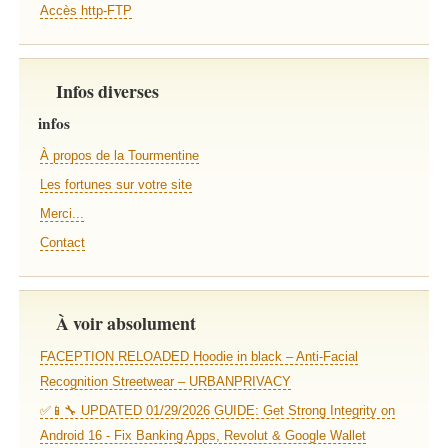
Accès http-FTP
Infos diverses
infos
À propos de la Tourmentine
Les fortunes sur votre site
Merci...
Contact
À voir absolument
FACEPTION RELOADED Hoodie in black – Anti-Facial
Recognition Streetwear – URBANPRIVACY
✅📱🔧 UPDATED 01/29/2026 GUIDE: Get Strong Integrity on
Android 16 - Fix Banking Apps, Revolut & Google Wallet