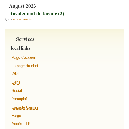
August 2023
Ravalement de façade (2)
By n -
no comments
Services
local links
Page d'accueil
La page du chat
Wiki
Liens
Social
framapiaf
Capsule Gemini
Forge
Accès FTP