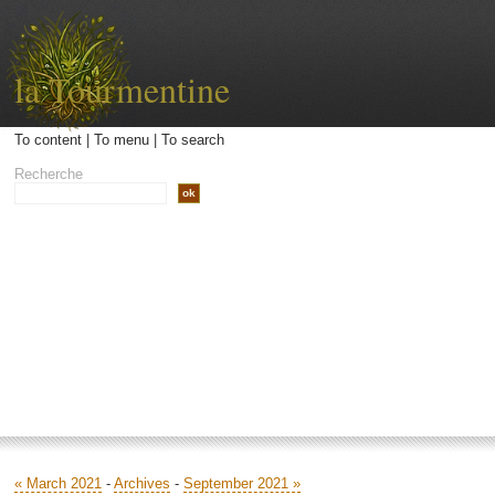
la Tourmentine
To content
|
To menu
|
To search
Recherche
Accueil
Archives
Contact
Libellé
« March 2021
-
Archives
-
September 2021 »