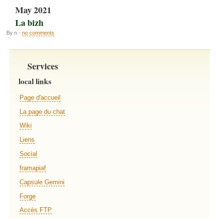
May 2021
La bizh
By n -
no comments
Services
local links
Page d'accueil
La page du chat
Wiki
Liens
Social
framapiaf
Capsule Gemini
Forge
Accès FTP