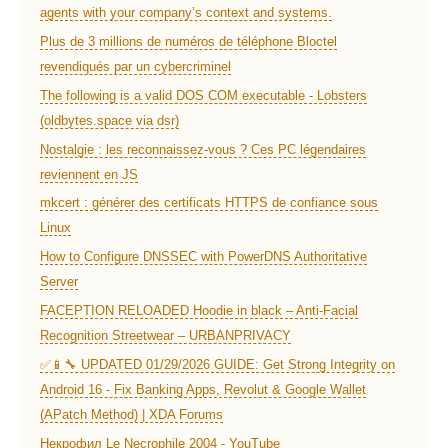
agents with your company’s context and systems.
Plus de 3 millions de numéros de téléphone Bloctel
revendiqués par un cybercriminel
The following is a valid DOS COM executable - Lobsters
(oldbytes.space via dsr)
Nostalgie : les reconnaissez-vous ? Ces PC légendaires
reviennent en JS
mkcert : générer des certificats HTTPS de confiance sous
Linux
How to Configure DNSSEC with PowerDNS Authoritative
Server
FACEPTION RELOADED Hoodie in black – Anti-Facial
Recognition Streetwear – URBANPRIVACY
✅📱🔧 UPDATED 01/29/2026 GUIDE: Get Strong Integrity on
Android 16 - Fix Banking Apps, Revolut & Google Wallet
(APatch Method) | XDA Forums
Некрофил Le Necrophile 2004 - YouTube