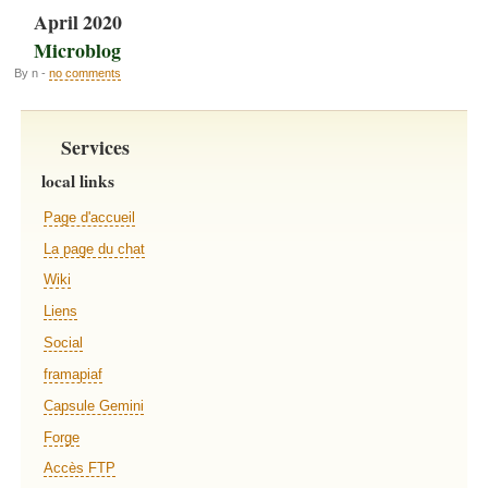
April 2020
Microblog
By n -
no comments
Services
local links
Page d'accueil
La page du chat
Wiki
Liens
Social
framapiaf
Capsule Gemini
Forge
Accès FTP