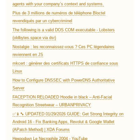
agents with your company’s context and systems.
Plus de 3 millions de numéros de téléphone Bloctel
revendiqués par un cybercriminel
The following is a valid DOS COM executable - Lobsters
(oldbytes.space via dsr)
Nostalgie : les reconnaissez-vous ? Ces PC légendaires
reviennent en JS
mkcert : générer des certificats HTTPS de confiance sous
Linux
How to Configure DNSSEC with PowerDNS Authoritative
Server
FACEPTION RELOADED Hoodie in black – Anti-Facial
Recognition Streetwear – URBANPRIVACY
✅📱🔧 UPDATED 01/29/2026 GUIDE: Get Strong Integrity on
Android 16 - Fix Banking Apps, Revolut & Google Wallet
(APatch Method) | XDA Forums
Некрофил Le Necrophile 2004 - YouTube