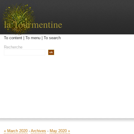
la Tourmentine
To content
|
To menu
|
To search
Recherche
Accueil
Archives
Contact
Libellé
« March 2020
-
Archives
-
May 2020 »