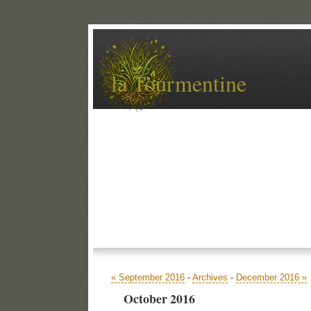
la Tourmentine
Accueil
Archives
Contact
Libellé
« September 2016
-
Archives
-
December 2016 »
October 2016