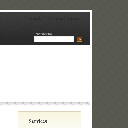
To content
|
To menu
|
To search
Recherche
Services