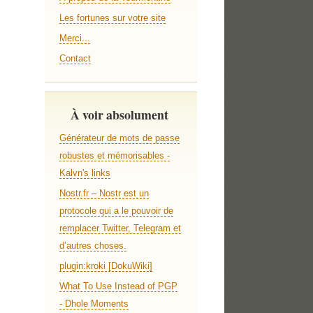
Les fortunes sur votre site
Merci...
Contact
À voir absolument
Générateur de mots de passe
robustes et mémorisables -
Kalvn's links
Nostr.fr – Nostr est un
protocole qui a le pouvoir de
remplacer Twitter, Telegram et
d’autres choses.
plugin:kroki [DokuWiki]
What To Use Instead of PGP
- Dhole Moments