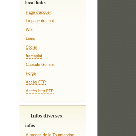
local links
Page d'accueil
La page du chat
Wiki
Liens
Social
framapiaf
Capsule Gemini
Forge
Accès FTP
Accès http-FTP
Infos diverses
infos
À propos de la Tourmentine