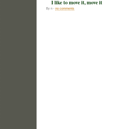
I like to move it, move it
By n -
no comments