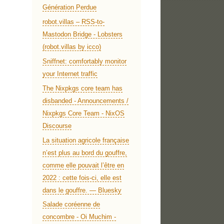
Génération Perdue
robot.villas – RSS-to-
Mastodon Bridge - Lobsters
(robot.villas by icco)
Sniffnet: comfortably monitor
your Internet traffic
The Nixpkgs core team has
disbanded - Announcements /
Nixpkgs Core Team - NixOS
Discourse
La situation agricole française
n’est plus au bord du gouffre,
comme elle pouvait l’être en
2022 : cette fois-ci, elle est
dans le gouffre. — Bluesky
Salade coréenne de
concombre - Oi Muchim -