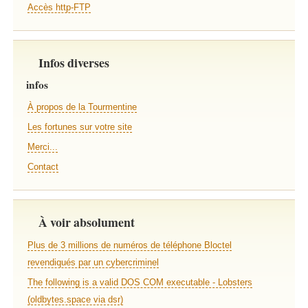
Accès http-FTP
Infos diverses
infos
À propos de la Tourmentine
Les fortunes sur votre site
Merci...
Contact
À voir absolument
Plus de 3 millions de numéros de téléphone Bloctel
revendiqués par un cybercriminel
The following is a valid DOS COM executable - Lobsters
(oldbytes.space via dsr)