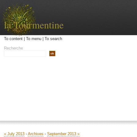
la Tourmentine
To content
|
To menu
|
To search
Recherche
Accueil
Archives
Contact
Libellé
« July 2013
-
Archives
-
September 2013 »