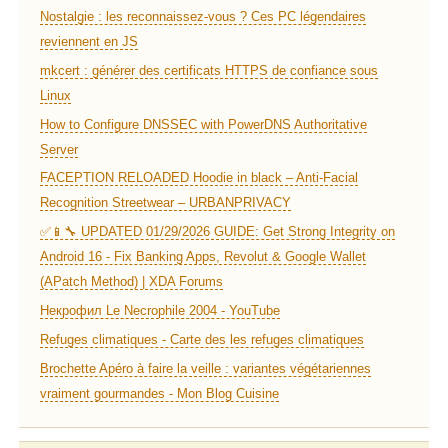
Nostalgie : les reconnaissez-vous ? Ces PC légendaires
reviennent en JS
mkcert : générer des certificats HTTPS de confiance sous
Linux
How to Configure DNSSEC with PowerDNS Authoritative
Server
FACEPTION RELOADED Hoodie in black – Anti-Facial
Recognition Streetwear – URBANPRIVACY
✅📱🔧 UPDATED 01/29/2026 GUIDE: Get Strong Integrity on
Android 16 - Fix Banking Apps, Revolut & Google Wallet
(APatch Method) | XDA Forums
Некрофил Le Necrophile 2004 - YouTube
Refuges climatiques - Carte des les refuges climatiques
Brochette Apéro à faire la veille : variantes végétariennes
vraiment gourmandes - Mon Blog Cuisine