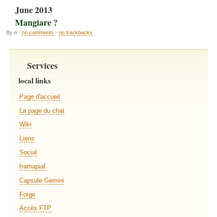
June 2013
Mangiare ?
By n -
no comments
-
no trackbacks
Services
local links
Page d'accueil
La page du chat
Wiki
Liens
Social
framapiaf
Capsule Gemini
Forge
Accès FTP