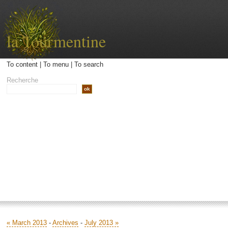
la Tourmentine
To content
|
To menu
|
To search
Recherche
Accueil
Archives
Contact
Libellé
« March 2013
-
Archives
-
July 2013 »