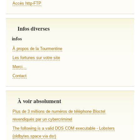
Accès http-FTP
Infos diverses
infos
À propos de la Tourmentine
Les fortunes sur votre site
Merci...
Contact
À voir absolument
Plus de 3 millions de numéros de téléphone Bloctel
revendiqués par un cybercriminel
The following is a valid DOS COM executable - Lobsters
(oldbytes.space via dsr)