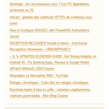
Nostalgie : les reconnaissez-vous ? Ces PC légendaires
reviennent en JS
mkcert : générer des certificats HTTPS de confiance sous
Linux
How to Configure DNSSEC with PowerDNS Authoritative
Server
FACEPTION RELOADED Hoodie in black – Anti-Facial
Recognition Streetwear – URBANPRIVACY
✅📱🔧 UPDATED 01/29/2026 GUIDE: Get Strong Integrity on
Android 16 - Fix Banking Apps, Revolut & Google Wallet
(APatch Method) | XDA Forums
Некрофил Le Necrophile 2004 - YouTube
Refuges climatiques - Carte des les refuges climatiques
Brochette Apéro à faire la veille : variantes végétariennes
vraiment gourmandes - Mon Blog Cuisine