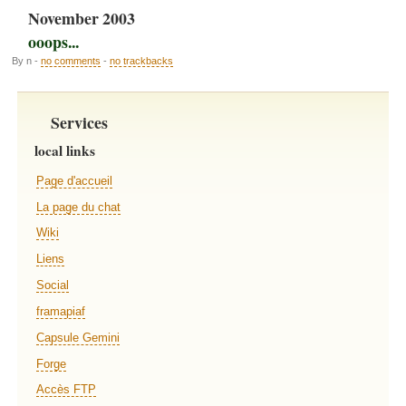
November 2003
ooops...
By n -
no comments
-
no trackbacks
Services
local links
Page d'accueil
La page du chat
Wiki
Liens
Social
framapiaf
Capsule Gemini
Forge
Accès FTP