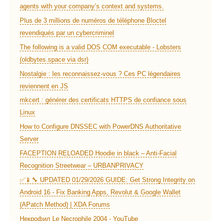
agents with your company’s context and systems.
Plus de 3 millions de numéros de téléphone Bloctel
revendiqués par un cybercriminel
The following is a valid DOS COM executable - Lobsters
(oldbytes.space via dsr)
Nostalgie : les reconnaissez-vous ? Ces PC légendaires
reviennent en JS
mkcert : générer des certificats HTTPS de confiance sous
Linux
How to Configure DNSSEC with PowerDNS Authoritative
Server
FACEPTION RELOADED Hoodie in black – Anti-Facial
Recognition Streetwear – URBANPRIVACY
✅📱🔧 UPDATED 01/29/2026 GUIDE: Get Strong Integrity on
Android 16 - Fix Banking Apps, Revolut & Google Wallet
(APatch Method) | XDA Forums
Некрофил Le Necrophile 2004 - YouTube