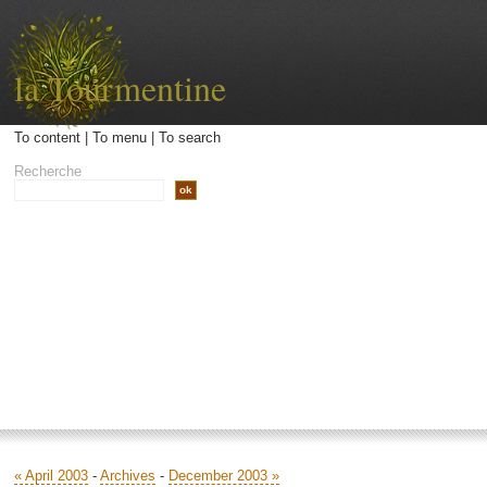
la Tourmentine
To content
|
To menu
|
To search
Recherche
Accueil
Archives
Contact
Libellé
« April 2003
-
Archives
-
December 2003 »